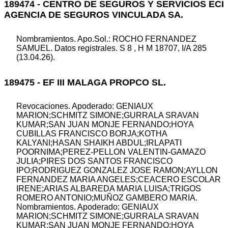
189474 - CENTRO DE SEGUROS Y SERVICIOS ECI
AGENCIA DE SEGUROS VINCULADA SA.
Nombramientos. Apo.Sol.: ROCHO FERNANDEZ
SAMUEL. Datos registrales. S 8 , H M 18707, I/A 285
(13.04.26).
189475 - EF III MALAGA PROPCO SL.
Revocaciones. Apoderado: GENIAUX
MARION;SCHMITZ SIMONE;GURRALA SRAVAN
KUMAR;SAN JUAN MONJE FERNANDO;HOYA
CUBILLAS FRANCISCO BORJA;KOTHA
KALYANI;HASAN SHAIKH ABDUL;IRLAPATI
POORNIMA;PEREZ-PELLON VALENTIN-GAMAZO
JULIA;PIRES DOS SANTOS FRANCISCO
IPO;RODRIGUEZ GONZALEZ JOSE RAMON;AYLLON
FERNANDEZ MARIA ANGELES;CEACERO ESCOLAR
IRENE;ARIAS ALBAREDA MARIA LUISA;TRIGOS
ROMERO ANTONIO;MUÑOZ GAMBERO MARIA.
Nombramientos. Apoderado: GENIAUX
MARION;SCHMITZ SIMONE;GURRALA SRAVAN
KUMAR;SAN JUAN MONJE FERNANDO;HOYA