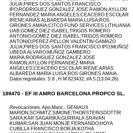
JULIA;PIRES DOS SANTOS FRANCISCO
IPO;RODRIGUEZ GONZALEZ JOSE RAMON;AYLLON
FERNANDEZ MARIA ANGELES;CEACERO ESCOLAR
IRENE;ARIAS ALBAREDA MARIA LUISA;ROS
GIRONES AMAIA;CITCO FUND SERVICES LITHUANIA
UAB;GOMEZ DIEZ ISABEL;TRIGOS ROMERO
ANTONIO;GOMEZ DIEZ ISABEL;TRIGOS ROMERO
ANTONIO;PEREZ-PELLON VALENTIN-GAMAZO
JULIA;PIRES DOS SANTOS FRANCISCO IPO;MUÑOZ
UBEDA ALVARO;MUÑOZ GAMBERO
MARIA;RODRIGUEZ GONZALEZ JOSE
RAMON;AYLLON FERNANDEZ MARIA
ANGELES;CEACERO ESCOLAR IRENE;ARIAS
ALBAREDA MARIA LUISA;ROS GIRONES AMAIA.
Datos registrales. S 8 , H M 823432, I/A 5 (13.04.26).
189470 - EF III AMRO BARCELONA PROPCO SL.
Revocaciones. Apo.Manc.: GENIAUX
MARION;SCHMITZ SIMONE;THORSTEINSDOTTIR
SARA;KAR SAGARIKA;GURRALA SRAVAN
KUMAR;SAN JUAN MONJE FERNANDO;HOYA
CUBILLA FRANCISCO BORJA;KOTHA