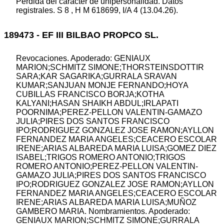
Pérdida del carácter de unipersonalidad. Datos
registrales. S 8 , H M 618699, I/A 4 (13.04.26).
189473 - EF III BILBAO PROPCO SL.
Revocaciones. Apoderado: GENIAUX
MARION;SCHMITZ SIMONE;THORSTEINSDOTTIR
SARA;KAR SAGARIKA;GURRALA SRAVAN
KUMAR;SANJUAN MONJE FERNANDO;HOYA
CUBILLAS FRANCISCO BORJA;KOTHA
KALYANI;HASAN SHAIKH ABDUL;IRLAPATI
POORNIMA;PEREZ-PELLON VALENTIN-GAMAZO
JULIA;PIRES DOS SANTOS FRANCISCO
IPO;RODRIGUEZ GONZALEZ JOSE RAMON;AYLLON
FERNANDEZ MARIA ANGELES;CEACERO ESCOLAR
IRENE;ARIAS ALBAREDA MARIA LUISA;GOMEZ DIEZ
ISABEL;TRIGOS ROMERO ANTONIO;TRIGOS
ROMERO ANTONIO;PEREZ-PELLON VALENTIN-
GAMAZO JULIA;PIRES DOS SANTOS FRANCISCO
IPO;RODRIGUEZ GONZALEZ JOSE RAMON;AYLLON
FERNANDEZ MARIA ANGELES;CEACERO ESCOLAR
IRENE;ARIAS ALBAREDA MARIA LUISA;MUÑOZ
GAMBERO MARIA. Nombramientos. Apoderado:
GENIAUX MARION;SCHMITZ SIMONE;GURRALA