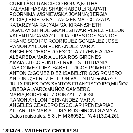
CUBILLAS FRANCISCO BORJA;KOTHA
KALYANI;HASAN SHAIKH ABDUL;IRLAPATI
POORNIMA;WISNIEWSKA JOANNA;BERGIA
ALICIA;LEBIEDZKA FRACZEK MALGORZATA
KATARZYNA;RAJYAM SAI KIRAN;SHETH
DIGVIJAY;SHINDE GNANESHWAR;PEREZ-PELLON
VALENTIN-GAMAZO JULIA;PIRES DOS SANTOS
FRANCISCO IPO;RODRIGUEZ GONZALEZ JOSE
RAMON;AYLLON FERNANDEZ MARIA
ANGELES;CEACERO ESCOLAR IRENE;ARIAS
ALBAREDA MARIA LUISA;ROS GIRONES
AMAIA;CITCO FUND SERVICES LITHUANIA
UAB;GOMEZ DIEZ ISABEL;TRIGOS ROMERO
ANTONIO;GOMEZ DIEZ ISABEL;TRIGOS ROMERO
ANTONIO;PEREZ-PELLON VALENTIN-GAMAZO
JULIA;PIRES DOS SANTOS FRANCISCO IPO;MUÑOZ
UBEDA ALVARO;MUÑOZ GAMBERO
MARIA;RODRIGUEZ GONZALEZ JOSE
RAMON;AYLLON FERNANDEZ MARIA
ANGELES;CEACERO ESCOLAR IRENE;ARIAS
ALBAREDA MARIA LUISA;ROS GIRONES AMAIA.
Datos registrales. S 8 , H M 860521, I/A 4 (13.04.26).
189476 - WIDERGY GROUP SL.