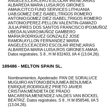
ANGELES;CEACERO ESCOLAR IRENE;ARIAS
ALBAREDA MARIA LUISA;ROS GIRONES
AMAIA;CITCO FUND SERVICES LITHUANIA
UAB;GOMEZ DIEZ ISABEL;TRIGOS ROMERO
ANTONIO;GOMEZ DIEZ ISABEL;TRIGOS ROMERO
ANTONIO;PEREZ-PELLON VALENTIN-GAMAZO
JULIA;PIRES DOS SANTOS FRANCISCO IPO;MUÑOZ
UBEDA ALVARO;MUÑOZ GAMBERO
MARIA;RODRIGUEZ GONZALEZ JOSE
RAMON;AYLLON FERNANDEZ MARIA
ANGELES;CEACERO ESCOLAR IRENE;ARIAS
ALBAREDA MARIA LUISA;ROS GIRONES AMAIA.
Datos registrales. S 8 , H M 832403, I/A 4 (13.04.26).
189486 - MELTON SPAIN SL.
Nombramientos. Apoderado: PAN DE SORALUCE
MUGUIRO ANTONIO;BENJUMEA BENJUMEA
ENRIQUE;RODRIGUEZ PRIETO JAVIER
CRISTIAN;MENDIETA DE PRADO
MACARENA;MENENDEZ-VALDES VAN BOCKEL
BEATRIZ. Datos registrales. S 8 , H M 858546, I/A 5
(13.04.26).