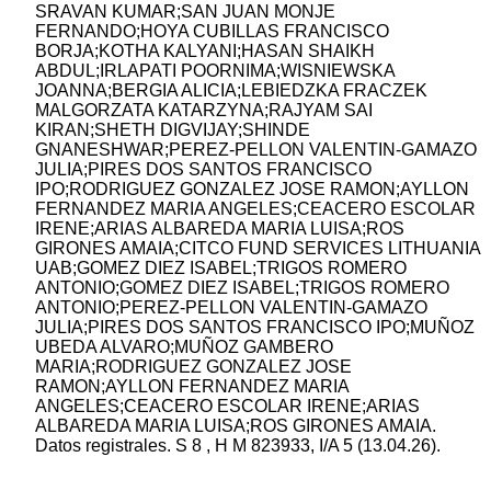
SRAVAN KUMAR;SAN JUAN MONJE
FERNANDO;HOYA CUBILLAS FRANCISCO
BORJA;KOTHA KALYANI;HASAN SHAIKH
ABDUL;IRLAPATI POORNIMA;WISNIEWSKA
JOANNA;BERGIA ALICIA;LEBIEDZKA FRACZEK
MALGORZATA KATARZYNA;RAJYAM SAI
KIRAN;SHETH DIGVIJAY;SHINDE
GNANESHWAR;PEREZ-PELLON VALENTIN-GAMAZO
JULIA;PIRES DOS SANTOS FRANCISCO
IPO;RODRIGUEZ GONZALEZ JOSE RAMON;AYLLON
FERNANDEZ MARIA ANGELES;CEACERO ESCOLAR
IRENE;ARIAS ALBAREDA MARIA LUISA;ROS
GIRONES AMAIA;CITCO FUND SERVICES LITHUANIA
UAB;GOMEZ DIEZ ISABEL;TRIGOS ROMERO
ANTONIO;GOMEZ DIEZ ISABEL;TRIGOS ROMERO
ANTONIO;PEREZ-PELLON VALENTIN-GAMAZO
JULIA;PIRES DOS SANTOS FRANCISCO IPO;MUÑOZ
UBEDA ALVARO;MUÑOZ GAMBERO
MARIA;RODRIGUEZ GONZALEZ JOSE
RAMON;AYLLON FERNANDEZ MARIA
ANGELES;CEACERO ESCOLAR IRENE;ARIAS
ALBAREDA MARIA LUISA;ROS GIRONES AMAIA.
Datos registrales. S 8 , H M 823933, I/A 5 (13.04.26).