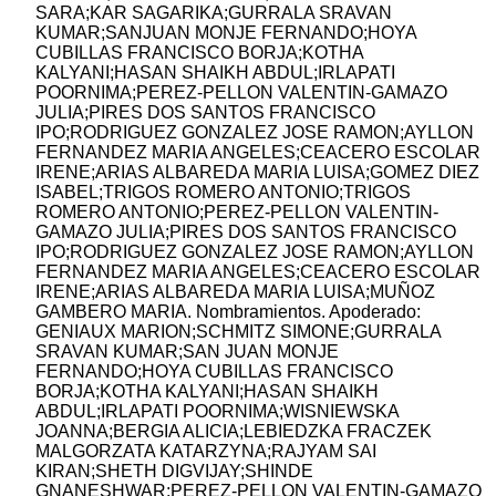
SARA;KAR SAGARIKA;GURRALA SRAVAN
KUMAR;SANJUAN MONJE FERNANDO;HOYA
CUBILLAS FRANCISCO BORJA;KOTHA
KALYANI;HASAN SHAIKH ABDUL;IRLAPATI
POORNIMA;PEREZ-PELLON VALENTIN-GAMAZO
JULIA;PIRES DOS SANTOS FRANCISCO
IPO;RODRIGUEZ GONZALEZ JOSE RAMON;AYLLON
FERNANDEZ MARIA ANGELES;CEACERO ESCOLAR
IRENE;ARIAS ALBAREDA MARIA LUISA;GOMEZ DIEZ
ISABEL;TRIGOS ROMERO ANTONIO;TRIGOS
ROMERO ANTONIO;PEREZ-PELLON VALENTIN-
GAMAZO JULIA;PIRES DOS SANTOS FRANCISCO
IPO;RODRIGUEZ GONZALEZ JOSE RAMON;AYLLON
FERNANDEZ MARIA ANGELES;CEACERO ESCOLAR
IRENE;ARIAS ALBAREDA MARIA LUISA;MUÑOZ
GAMBERO MARIA. Nombramientos. Apoderado:
GENIAUX MARION;SCHMITZ SIMONE;GURRALA
SRAVAN KUMAR;SAN JUAN MONJE
FERNANDO;HOYA CUBILLAS FRANCISCO
BORJA;KOTHA KALYANI;HASAN SHAIKH
ABDUL;IRLAPATI POORNIMA;WISNIEWSKA
JOANNA;BERGIA ALICIA;LEBIEDZKA FRACZEK
MALGORZATA KATARZYNA;RAJYAM SAI
KIRAN;SHETH DIGVIJAY;SHINDE
GNANESHWAR;PEREZ-PELLON VALENTIN-GAMAZO