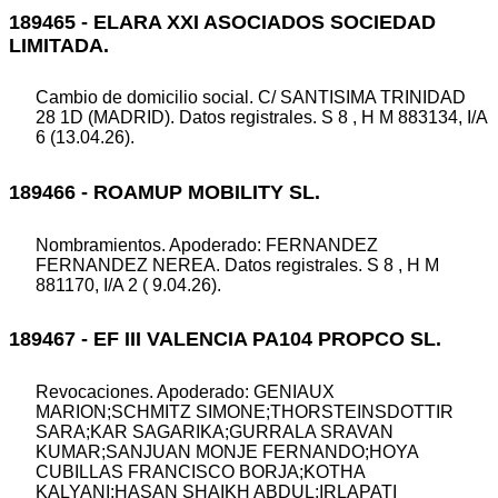
189465 - ELARA XXI ASOCIADOS SOCIEDAD
LIMITADA.
Cambio de domicilio social. C/ SANTISIMA TRINIDAD
28 1D (MADRID). Datos registrales. S 8 , H M 883134, I/A
6 (13.04.26).
189466 - ROAMUP MOBILITY SL.
Nombramientos. Apoderado: FERNANDEZ
FERNANDEZ NEREA. Datos registrales. S 8 , H M
881170, I/A 2 ( 9.04.26).
189467 - EF III VALENCIA PA104 PROPCO SL.
Revocaciones. Apoderado: GENIAUX
MARION;SCHMITZ SIMONE;THORSTEINSDOTTIR
SARA;KAR SAGARIKA;GURRALA SRAVAN
KUMAR;SANJUAN MONJE FERNANDO;HOYA
CUBILLAS FRANCISCO BORJA;KOTHA
KALYANI;HASAN SHAIKH ABDUL;IRLAPATI