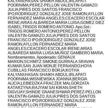
KALYANI;HASAN SHAIKH ABDUL;IRLAPATI
POORNIMA;PEREZ-PELLON VALENTIN-GAMAZO
JULIA;PIRES DOS SANTOS FRANCISCO
IPO;RODRIGUEZ GONZALEZ JOSE RAMON;AYLLON
FERNANDEZ MARIA ANGELES;CEACERO ESCOLAR
IRENE;ARIAS ALBAREDA MARIA LUISA;GOMEZ DIEZ
ISABEL;TRIGOS ROMERO ANTONIO. Apo.Sol.:
TRIGOS ROMERO ANTONIO;PEREZ-PELLON
VALENTIN-GAMAZO JULIA;PIRES DOS SANTOS
FRANCISCO IPO;RODRIGUEZ GONZALEZ JOSE
RAMON;AYLLON FERNANDEZ MARIA
ANGELES;CEACERO ESCOLAR IRENE;ARIAS
ALBAREDA MARIA LUISA;MUÑOZ GAMBERO MARIA.
Nombramientos. Apoderado: GENIAUX
MARION;SCHMITZ SIMONE;GURRALA SRAVAN
KUMAR;SAN JUAN MONJE FERNANDO;HOYA
CUBILLAS FRANCISCO BORJA;KOTHA
KALYANI;HASAN SHAIKH ABDUL;IRLAPATI
POORNIMA;WISNIEWSKA JOANNA;BERGIA
ALICIA;LEBIEDZKA FRACZEK MALGORZATA
KATARZYNA;RAJYAM SAI KIRAN;SHETH
DIGVIJAY;SHINDE GNANESHWAR;PEREZ-PELLON
VALENTIN-GAMAZO JULIA;PIRES DOS SANTOS
FRANCISCO IPO;RODRIGUEZ GONZALEZ JOSE
RAMON;AYLLON FERNANDEZ MARIA