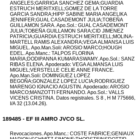
ANGELES;GARRIGA SANCHEZ GEMA;GUARDIA
ESTRUCH MERITXELL;GOMEZ DE LA TORRE
GARCIA SANDRA;HIPP SABINE MARIA ANGELIKA
JENNIFER;GUAL CASADEMONT JULIA;TOBEÑA
GUILLAMON SARA. Apo.Sol.: GUAL CASADEMONT
JULIA;TOBEÑA GUILLAMON SARA;CID JIMENEZ
PATRICIA;GUARDIA ESTRUCH MERITXELL;MOLINA-
MARTELL RAMIS ALEXANDRA;VEGA ALMANSA LUIS
MIGUEL. Apo.Man.Soli: AROSIO MARCO;HOUGH
EDEL. Apo.Manc.: TALPOS FLORINA
MARIA;DODIPANNA KUMARASWAMY. Apo.Sol.: SANZ
RIBAS ELENA. Apoderado: VEGA ALMANSA LUIS
MIGUEL;VERSTELLE CELIE ANNE FRANCE.
Apo.Man.Soli: DOMINGUEZ LOPEZ
BEGOÑA;GONZALEZ LOPEZ LUCIA;RODRIGUEZ
MARENGO IGNACIO AGUSTIN. Apoderado: AROSIO
MARCO;MANZOTTI FERNANDO. Apo.Sol.: VALLS
VICENS CRISTINA. Datos registrales. S 8 , H M 775666,
I/A 32 (13.04.26).
189485 - EF III AMRO JVCO SL.
Revocaciones. Apo.Manc.: COSTE FABRICE;GENIAUX