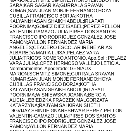
MARION;SCHMITZ SIMONE;THORSTEINSDOTTIR
SARA;KAR SAGARIKA;GURRALA SRAVAN
KUMAR;SAN JUAN MONJE FERNANDO;HOYA
CUBILLA FRANCISCO BORJA;KOTHA
KALYANI;HASAN SHAIKH ABDUL;IRLAPATI
POORNIMA;GOMEZ DIEZ ISABEL;PEREZ-PELLON
VALENTIN-GAMAZO JULIA;PIRES DOS SANTOS
FRANCISCO IPO;RODRIGUEZ GONZALEZ JOSE
RAMON;AYLLON FERNANDEZ MARIA
ANGELES;CEACERO ESCOLAR IRENE;ARIAS
ALBAREDA MARIA LUISA;PELAEZ VARA
JULIA;TRIGOS ROMERO ANTONIO. Apo.Sol.: PELAEZ
VARA JULIA;LOPEZ HERMOSO VALLEJO LETICIA.
Nombramientos. Apoderado: GENIAUX
MARION;SCHMITZ SIMONE;GURRALA SRAVAN
KUMAR;SAN JUAN MONJE FERNANDO;HOYA
CUBILLAS FRANCISCO BORJA;KOTHA
KALYANI;HASAN SHAIKH ABDUL;IRLAPATI
POORNIMA;WISNIEWSKA JOANNA;BERGIA
ALICIA;LEBIEDZKA FRACZEK MALGORZATA
KATARZYNA;RAJYAM SAI KIRAN;SHETH
DIGVIJAY;SHINDE GNANESHWAR;PEREZ-PELLON
VALENTIN-GAMAZO JULIA;PIRES DOS SANTOS
FRANCISCO IPO;RODRIGUEZ GONZALEZ JOSE
RAMON;AYLLON FERNANDEZ MARIA