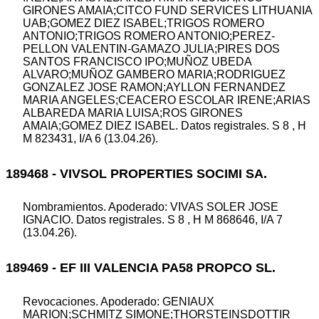
GIRONES AMAIA;CITCO FUND SERVICES LITHUANIA
UAB;GOMEZ DIEZ ISABEL;TRIGOS ROMERO
ANTONIO;TRIGOS ROMERO ANTONIO;PEREZ-
PELLON VALENTIN-GAMAZO JULIA;PIRES DOS
SANTOS FRANCISCO IPO;MUÑOZ UBEDA
ALVARO;MUÑOZ GAMBERO MARIA;RODRIGUEZ
GONZALEZ JOSE RAMON;AYLLON FERNANDEZ
MARIA ANGELES;CEACERO ESCOLAR IRENE;ARIAS
ALBAREDA MARIA LUISA;ROS GIRONES
AMAIA;GOMEZ DIEZ ISABEL. Datos registrales. S 8 , H
M 823431, I/A 6 (13.04.26).
189468 - VIVSOL PROPERTIES SOCIMI SA.
Nombramientos. Apoderado: VIVAS SOLER JOSE
IGNACIO. Datos registrales. S 8 , H M 868646, I/A 7
(13.04.26).
189469 - EF III VALENCIA PA58 PROPCO SL.
Revocaciones. Apoderado: GENIAUX
MARION;SCHMITZ SIMONE;THORSTEINSDOTTIR