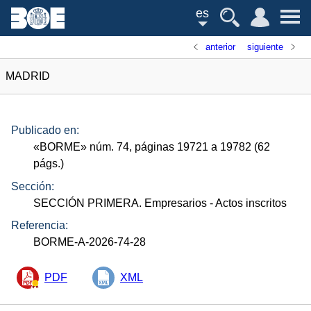
es
anterior
siguiente
MADRID
Publicado en:
«
BORME
»
núm.
74, páginas 19721 a 19782 (62
págs.
)
Sección:
SECCIÓN PRIMERA. Empresarios
- Actos inscritos
Referencia:
BORME-A-2026-74-28
PDF
XML