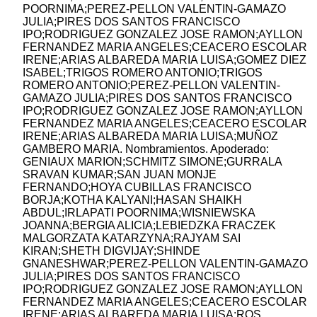
POORNIMA;PEREZ-PELLON VALENTIN-GAMAZO
JULIA;PIRES DOS SANTOS FRANCISCO
IPO;RODRIGUEZ GONZALEZ JOSE RAMON;AYLLON
FERNANDEZ MARIA ANGELES;CEACERO ESCOLAR
IRENE;ARIAS ALBAREDA MARIA LUISA;GOMEZ DIEZ
ISABEL;TRIGOS ROMERO ANTONIO;TRIGOS
ROMERO ANTONIO;PEREZ-PELLON VALENTIN-
GAMAZO JULIA;PIRES DOS SANTOS FRANCISCO
IPO;RODRIGUEZ GONZALEZ JOSE RAMON;AYLLON
FERNANDEZ MARIA ANGELES;CEACERO ESCOLAR
IRENE;ARIAS ALBAREDA MARIA LUISA;MUÑOZ
GAMBERO MARIA. Nombramientos. Apoderado:
GENIAUX MARION;SCHMITZ SIMONE;GURRALA
SRAVAN KUMAR;SAN JUAN MONJE
FERNANDO;HOYA CUBILLAS FRANCISCO
BORJA;KOTHA KALYANI;HASAN SHAIKH
ABDUL;IRLAPATI POORNIMA;WISNIEWSKA
JOANNA;BERGIA ALICIA;LEBIEDZKA FRACZEK
MALGORZATA KATARZYNA;RAJYAM SAI
KIRAN;SHETH DIGVIJAY;SHINDE
GNANESHWAR;PEREZ-PELLON VALENTIN-GAMAZO
JULIA;PIRES DOS SANTOS FRANCISCO
IPO;RODRIGUEZ GONZALEZ JOSE RAMON;AYLLON
FERNANDEZ MARIA ANGELES;CEACERO ESCOLAR
IRENE;ARIAS ALBAREDA MARIA LUISA;ROS