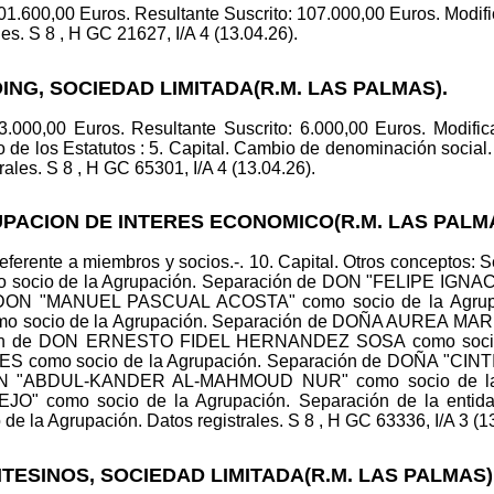
101.600,00 Euros. Resultante Suscrito: 107.000,00 Euros. Modific
ales. S 8 , H GC 21627, I/A 4 (13.04.26).
ING, SOCIEDAD LIMITADA(R.M. LAS PALMAS).
 3.000,00 Euros. Resultante Suscrito: 6.000,00 Euros. Modifica
culo de los Estatutos : 5. Capital. Cambio de denominación s
es. S 8 , H GC 65301, I/A 4 (13.04.26).
RUPACION DE INTERES ECONOMICO(R.M. LAS PALM
 Referente a miembros y socios.-. 10. Capital. Otros concept
cio de la Agrupación. Separación de DON "FELIPE IGNA
de DON "MANUEL PASCUAL ACOSTA" como socio de la Agrup
socio de la Agrupación. Separación de DOÑA AUREA 
ción de DON ERNESTO FIDEL HERNANDEZ SOSA como socio 
omo socio de la Agrupación. Separación de DOÑA "CINT
DON "ABDUL-KANDER AL-MAHMOUD NUR" como socio de la
" como socio de la Agrupación. Separación de la enti
a Agrupación. Datos registrales. S 8 , H GC 63336, I/A 3 (13
NTESINOS, SOCIEDAD LIMITADA(R.M. LAS PALMAS)