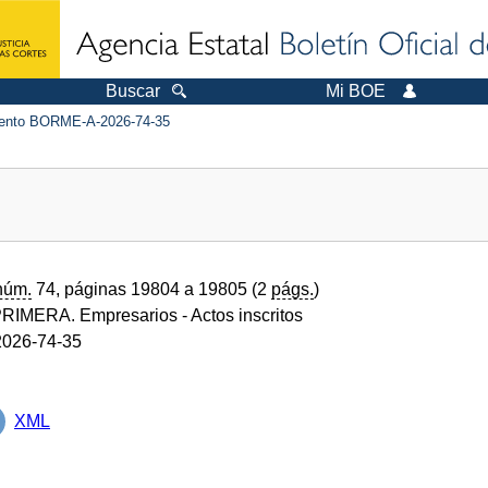
Buscar
Mi BOE
nto BORME-A-2026-74-35
núm.
74, páginas 19804 a 19805 (2
págs.
)
RIMERA. Empresarios
- Actos inscritos
026-74-35
XML