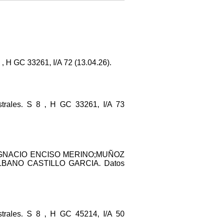
 GC 33261, I/A 72 (13.04.26).
ales. S 8 , H GC 33261, I/A 73
A;IGNACIO ENCISO MERINO;MUÑOZ
BANO CASTILLO GARCIA. Datos
ales. S 8 , H GC 45214, I/A 50