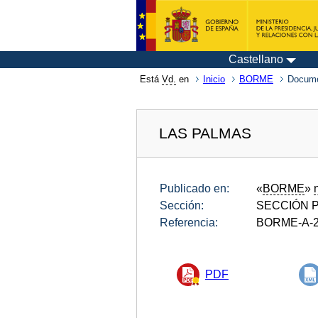
Castellano
Está
Vd.
en
Inicio
BORME
Docume
LAS PALMAS
Publicado en:
«
BORME
»
Sección:
SECCIÓN P
Referencia:
BORME-A-2
PDF