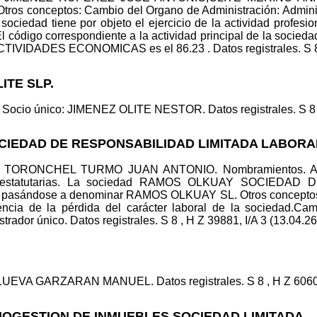
s conceptos: Cambio del Organo de Administración: Administ
sociedad tiene por objeto el ejercicio de la actividad profesi
l código correspondiente a la actividad principal de la socieda
DADES ECONOMICAS es el 86.23 . Datos registrales. S 8 , H
ITE SLP.
 Socio único: JIMENEZ OLITE NESTOR. Datos registrales. S 8 , 
OCIEDAD DE RESPONSABILIDAD LIMITADA LABORA
lid.: TORONCHEL TURMO JUAN ANTONIO. Nombramientos
s estatutarias. La sociedad RAMOS OLKUAY SOCIEDAD
al pasándose a denominar RAMOS OLKUAY SL. Otros conceptos:
ncia de la pérdida del carácter laboral de la sociedad.Cam
trador único. Datos registrales. S 8 , H Z 39881, I/A 3 (13.04.26
UEVA GARZARAN MANUEL. Datos registrales. S 8 , H Z 6060, I
OMOGESTION DE INMUEBLES SOCIEDAD LIMITADA.