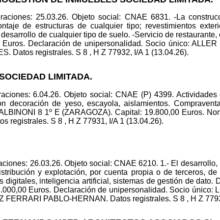
raciones: 25.03.26. Objeto social: CNAE 6831. -La construc
ntaje de estructuras de cualquier tipo; revestimientos exter
 desarrollo de cualquier tipo de suelo. -Servicio de restaurante,
 Euros. Declaración de unipersonalidad. Socio único: ALL
atos registrales. S 8 , H Z 77932, I/A 1 (13.04.26).
SOCIEDAD LIMITADA.
aciones: 6.04.26. Objeto social: CNAE (P) 4399. Actividades 
ción decoración de yeso, escayola, aislamientos. Compravent
ALBINONI 8 1º E (ZARAGOZA). Capital: 19.800,00 Euros. No
istrales. S 8 , H Z 77931, I/A 1 (13.04.26).
ciones: 26.03.26. Objeto social: CNAE 6210. 1.- El desarrollo,
stribución y explotación, por cuenta propia o de terceros, de 
s digitales, inteligencia artificial, sistemas de gestión de 
3.000,00 Euros. Declaración de unipersonalidad. Socio ún
 FERRARI PABLO-HERNAN. Datos registrales. S 8 , H Z 77933,