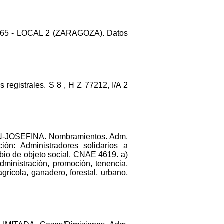
 165 - LOCAL 2 (ZARAGOZA). Datos
 registrales. S 8 , H Z 77212, I/A 2
-JOSEFINA. Nombramientos. Adm.
n: Administradores solidarios a
o de objeto social. CNAE 4619. a)
administración, promoción, tenencia,
grícola, ganadero, forestal, urbano,