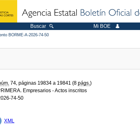
Buscar
Mi BOE
nto BORME-A-2026-74-50
núm.
74, páginas 19834 a 19841 (8
págs.
)
RIMERA. Empresarios
- Actos inscritos
026-74-50
XML