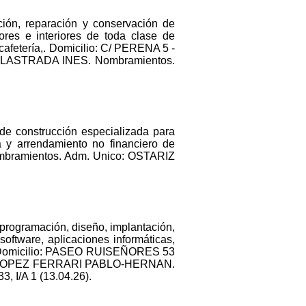
ción, reparación y conservación de
iores e interiores de toda clase de
 cafetería,. Domicilio: C/ PERENA 5 -
ER LASTRADA INES. Nombramientos.
de construcción especializada para
a y arrendamiento no financiero de
mbramientos. Adm. Unico: OSTARIZ
 programación, diseño, implantación,
software, aplicaciones informáticas,
dato. Domicilio: PASEO RUISEÑORES 53
ico: LOPEZ FERRARI PABLO-HERNAN.
 I/A 1 (13.04.26).