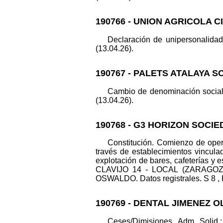
190766 - UNION AGRICOLA C
Declaración de unipersonalida
(13.04.26).
190767 - PALETS ATALAYA S
Cambio de denominación socia
(13.04.26).
190768 - G3 HORIZON SOCIE
Constitución. Comienzo de opera
través de establecimientos vincula
explotación de bares, cafeterías y
CLAVIJO 14 - LOCAL (ZARAGOZA
OSWALDO. Datos registrales. S 8 , H
190769 - DENTAL JIMENEZ OL
Ceses/Dimisiones. Adm. So