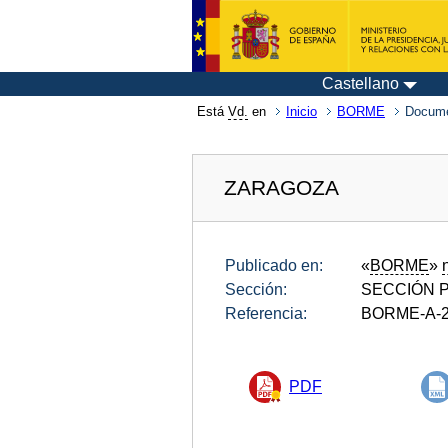
Castellano
Está
Vd.
en
Inicio
BORME
Docume
ZARAGOZA
Publicado en:
«
BORME
»
Sección:
SECCIÓN P
Referencia:
BORME-A-2
PDF