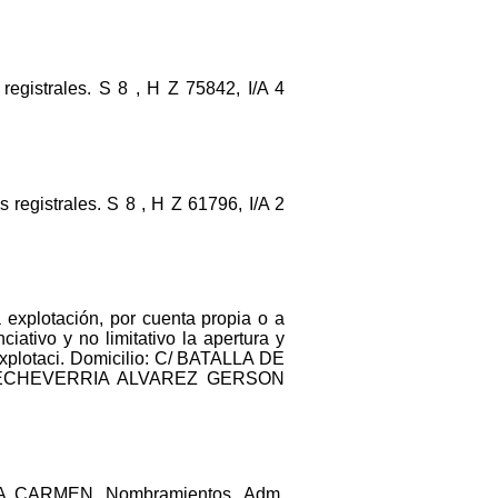
gistrales. S 8 , H Z 75842, I/A 4
istrales. S 8 , H Z 61796, I/A 2
a explotación, por cuenta propia o a
ativo y no limitativo la apertura y
explotaci. Domicilio: C/ BATALLA DE
co: ECHEVERRIA ALVAREZ GERSON
A CARMEN. Nombramientos. Adm.