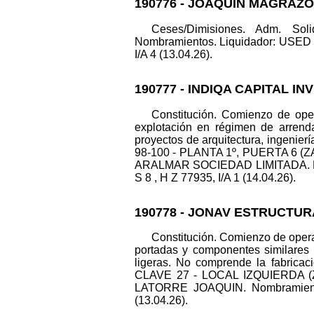
190776 - JOAQUIN MAGRAZ
Ceses/Dimisiones. Adm.
Nombramientos. Liquidador: USED B
I/A 4 (13.04.26).
190777 - INDIQA CAPITAL I
Constitución. Comienzo de ope
explotación en régimen de arrendam
proyectos de arquitectura, ingenier
98-100 - PLANTA 1º, PUERTA 6 (ZA
ARALMAR SOCIEDAD LIMITADA. No
S 8 , H Z 77935, I/A 1 (14.04.26).
190778 - JONAV ESTRUCTUR
Constitución. Comienzo de opera
portadas y componentes similares d
ligeras. No comprende la fabricac
CLAVE 27 - LOCAL IZQUIERDA (ZA
LATORRE JOAQUIN. Nombramiento
(13.04.26).