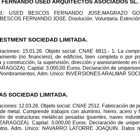
O FERNANDO USED ARQUITECTOS ASOCIADOS SL.
 Solid.: USED BESCOS FERNANDO JOSE;MAGRAZO 
ESCOS FERNANDO JOSE. Disolución. Voluntaria. Extinción. D
NVESTMENT SOCIEDAD LIMITADA.
raciones: 15.01.26. Objeto social: CNAE 6811.- 1. La compr
iento (no financiero), de edificios, bien completa o por pi
ía y construcción, la supervisión, dirección y asesoramiento en
RAGOZA). Capital: 3.000,00 Euros. Declaración de uniperso
mbramientos. Adm. Unico: INVERSIONES ARALMAR SOCIEDA
AS SOCIEDAD LIMITADA.
ciones: 12.03.26. Objeto social: CNAE 2512. Fabricación de pu
e metal. Comprende trabajos con aluminio, hierro, acero y f
ión de estructuras metálicas pesadas (puentes, naves indu
RAGOZA). Capital: 3.000,00 Euros. Declaración de uniper
s. Adm. Unico: NAVARRO LATORRE JOAQUIN. Datos regis