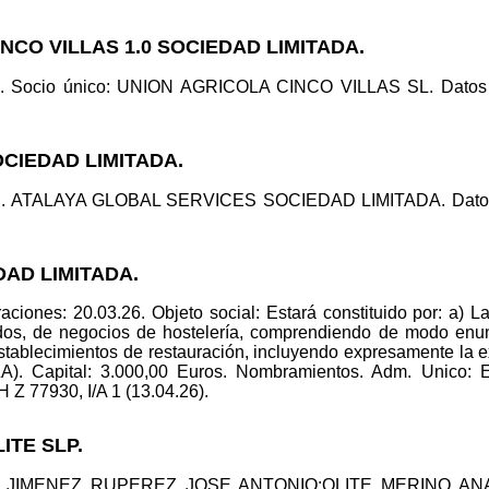
INCO VILLAS 1.0 SOCIEDAD LIMITADA.
d. Socio único: UNION AGRICOLA CINCO VILLAS SL. Datos re
OCIEDAD LIMITADA.
l. ATALAYA GLOBAL SERVICES SOCIEDAD LIMITADA. Datos reg
DAD LIMITADA.
ciones: 20.03.26. Objeto social: Estará constituido por: a) L
dos, de negocios de hostelería, comprendiendo de modo enunci
 establecimientos de restauración, incluyendo expresamente la 
). Capital: 3.000,00 Euros. Nombramientos. Adm. Uni
 Z 77930, I/A 1 (13.04.26).
ITE SLP.
lid.: JIMENEZ RUPEREZ JOSE ANTONIO;OLITE MERINO AN