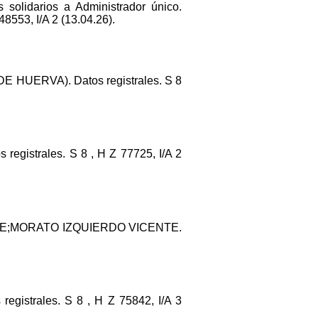
olidarios a Administrador único.
8553, I/A 2 (13.04.26).
 HUERVA). Datos registrales. S 8
 registrales. S 8 , H Z 77725, I/A 2
TE;MORATO IZQUIERDO VICENTE.
 registrales. S 8 , H Z 75842, I/A 3