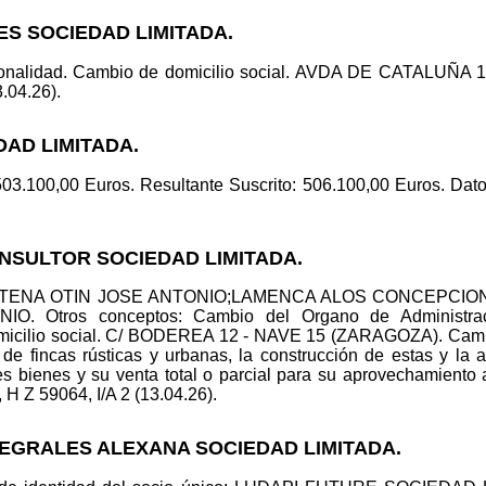
ES SOCIEDAD LIMITADA.
rsonalidad. Cambio de domicilio social. AVDA DE CATALUÑA
3.04.26).
DAD LIMITADA.
503.100,00 Euros. Resultante Suscrito: 506.100,00 Euros. Datos
ONSULTOR SOCIEDAD LIMITADA.
id.: TENA OTIN JOSE ANTONIO;LAMENCA ALOS CONCEPCION
 Otros conceptos: Cambio del Organo de Administració
omicilio social. C/ BODEREA 12 - NAVE 15 (ZARAGOZA). Cambi
, de fincas rústicas y urbanas, la construcción de estas y la 
s bienes y su venta total o parcial para su aprovechamiento a
 , H Z 59064, I/A 2 (13.04.26).
TEGRALES ALEXANA SOCIEDAD LIMITADA.