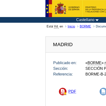
Castellano
Está
Vd.
en
Inicio
BORME
Docume
MADRID
Publicado en:
«
BORME
»
Sección:
SECCIÓN P
Referencia:
BORME-B-2
PDF