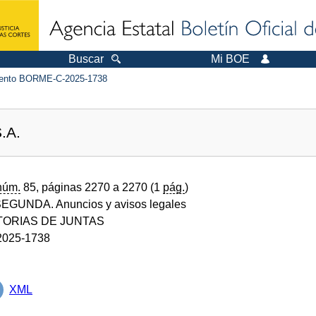
Buscar
Mi BOE
ento BORME-C-2025-1738
.A.
núm.
85, páginas 2270 a 2270 (1
pág.
)
GUNDA. Anuncios y avisos legales
ORIAS DE JUNTAS
025-1738
XML