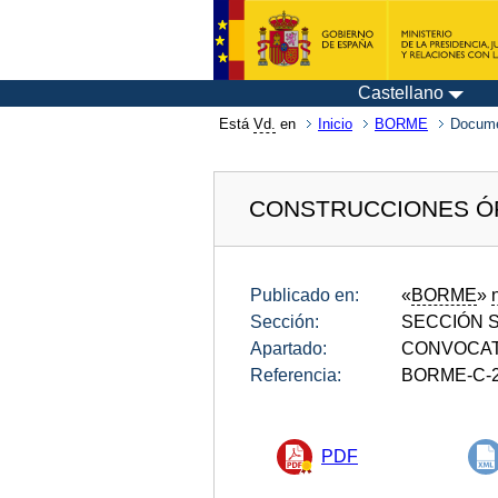
Castellano
Está
Vd.
en
Inicio
BORME
Docum
CONSTRUCCIONES ÓP
Publicado en:
«
BORME
»
Sección:
SECCIÓN SE
Apartado:
CONVOCAT
Referencia:
BORME-C-2
PDF