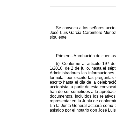
Se convoca a los señores accio
José Luis García Carpintero-Muñoz, s
siguiente
Primero.- Aprobación de cuentas
(i). Conforme al artículo 197 d
1/2010, de 2 de julio, hasta el sépt
Administradores las informaciones
formular por escrito las preguntas
escrito hasta el día de la celebraci
accionista, a partir de esta convoc
han de ser sometidos a la aprobació
documentos. Incluidos los relativos
representar en la Junta de conformid
En la Junta General actuará como p
asistido por el notario don José Lui