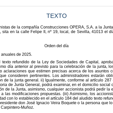
TEXTO
nistas de la compañía Construcciones OPERA, S.A. a la Junta 
ita en la calle Felipe II, nº 19, local, de Sevilla, 41013 el d
Orden del día
 anuales de 2025.
el texto refundido de la Ley de Sociedades de Capital, aprob
imo día anterior al previsto para la celebración de la junta, lo
 o aclaraciones que estimen precisas acerca de los asuntos c
 que consideren pertinentes. Los administradores estarán oblig
ón de la junta general. ii) Igualmente, conforme al artículo 287 
atoria de Junta General, podrá examinar, en el domicilio socia
n de la Junta, asimismo, cualquier accionista podrá pedir la e
 a las modificaciones propuestas. (iii) Asimismo, los accionis
ad con lo establecido en el artículo 184 del aludido texto refund
residente don José Ignacio Veira Boquete o la persona que lo
s Carpintero-Muñoz.