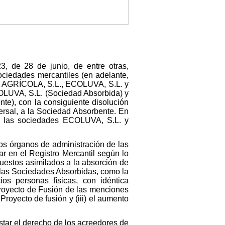
3, de 28 de junio, de entre otras,
ociedades mercantiles (en adelante,
AN AGRÍCOLA, S.L., ECOLUVA, S.L. y
COLUVA, S.L. (Sociedad Absorbida) y
e), con la consiguiente disolución
versal, a la Sociedad Absorbente. En
e las sociedades ECOLUVA, S.L. y
os órganos de administración de las
ar en el Registro Mercantil según lo
puestos asimilados a la absorción de
o las Sociedades Absorbidas, como la
os personas físicas, con idéntica
 Proyecto de Fusión de las menciones
 Proyecto de fusión y (iii) el aumento
star el derecho de los acreedores de