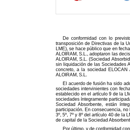
De conformidad con lo previst
transposición de Directivas de la 
LME), se hace público que en fech
ALOIRAM, S.L., adoptaron las decis
ALOIRAM, S.L. (Sociedad Absorbida
sin liquidación de las Sociedades A
concreto, a la sociedad ELOCAN A
ALOIRAM, S.L.
El acuerdo de fusión ha sido a
sociedades intervinientes con fecha
establecido en el artículo 9 de la 
sociedades íntegramente participada
Sociedad Absorbente, están ínteg
participación. En consecuencia, no 
3º, 5º, 7º y 8º del artículo 40 de la
de capital de la Sociedad Absorbent
Por último, y de conformidad con