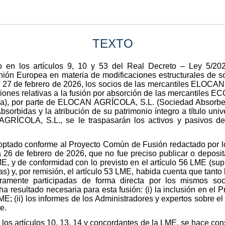
TEXTO
o en los artículos 9, 10 y 53 del Real Decreto – Ley 5/202
Unión Europea en materia de modificaciones estructurales de s
a 27 de febrero de 2026, los socios de las mercantiles ELOC
iones relativas a la fusión por absorción de las mercantiles E
), por parte de ELOCAN AGRÍCOLA, S.L. (Sociedad Absorbent
bsorbidas y la atribución de su patrimonio íntegro a título uni
GRÍCOLA, S.L., se le traspasarán los activos y pasivos d
doptado conforme al Proyecto Común de Fusión redactado por l
 26 de febrero de 2026, que no fue preciso publicar o deposit
LME, y de conformidad con lo previsto en el artículo 56 LME (su
s) y, por remisión, el artículo 53 LME, habida cuenta que tant
ramente participadas de forma directa por los mismos soci
ha resultado necesaria para esta fusión: (i) la inclusión en el
 LME; (ii) los informes de los Administradores y expertos sobre el
e.
 los artículos 10, 13, 14 y concordantes de la LME, se hace con