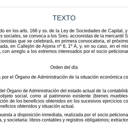
TEXTO
o en los arts. 166 y ss. de la Ley de Sociedades de Capital, y 
 sociales, se convoca a los Sres. accionistas de la mercantil S
ionistas que se celebrará, en primera convocatoria, el próximo
nada, en Callejón de Arjona nº 6, 1º A, y, en su caso, en el m
 con arreglo a los extremos interesados por el socio peticionar
Orden del día
a por el Órgano de Administración de la situación económica co
el Órgano de Administración del estado actual de la contabilid
l objeto social, como al patrimonio existente (bienes muebles
ación de los beneficios obtenidos en los sucesivos ejercicios c
eficios obtenidos y situación actual.
puesta a disposición inmediata, realizada por el socio peticiona
y societaria: libros contables y registros obligatorios; extract