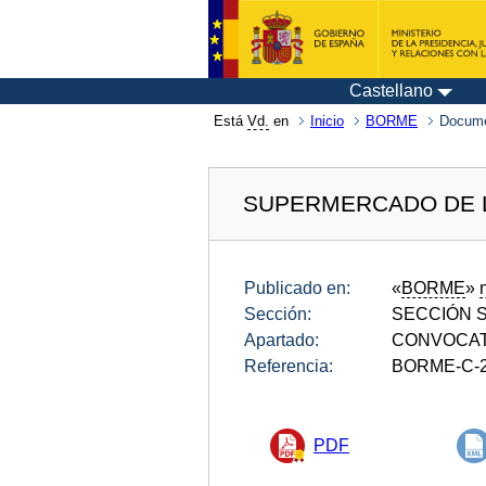
Castellano
Está
Vd.
en
Inicio
BORME
Docum
SUPERMERCADO DE LA
Publicado en:
«
BORME
»
Sección:
SECCIÓN SE
Apartado:
CONVOCAT
Referencia:
BORME-C-2
PDF