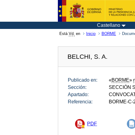
Castellano
Está
Vd.
en
Inicio
BORME
Docum
BELCHI, S. A.
Publicado en:
«
BORME
»
Sección:
SECCIÓN SE
Apartado:
CONVOCAT
Referencia:
BORME-C-2
PDF