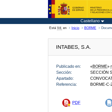
Castellano
Está
Vd.
en
Inicio
BORME
Docum
INTABES, S.A.
Publicado en:
«
BORME
»
Sección:
SECCIÓN SE
Apartado:
CONVOCAT
Referencia:
BORME-C-2
PDF