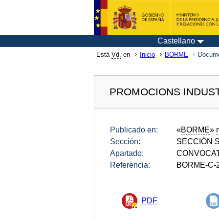
Castellano
Está
Vd.
en
Inicio
BORME
Docum
PROMOCIONS INDUSTR
Publicado en:
«
BORME
»
Sección:
SECCIÓN SE
Apartado:
CONVOCAT
Referencia:
BORME-C-2
PDF