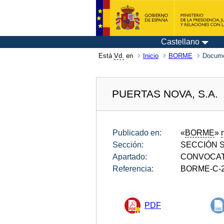
Castellano
Está
Vd.
en
Inicio
BORME
Docum
PUERTAS NOVA, S.A.
Publicado en:
«
BORME
»
Sección:
SECCIÓN SE
Apartado:
CONVOCAT
Referencia:
BORME-C-2
PDF