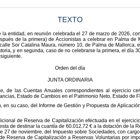
TEXTO
 la entidad, en reunión celebrada el 27 de marzo de 2026, con
espués de la primera) de Accionistas a celebrar en Palma de Ma
, calle Sor Catalina Maura, número 10, de Palma de Mallorca, 
toria, y en segunda, caso de no celebrarse la primera, el día 
 siguiente.
Orden del día
JUNTA ORDINARIA
de, de las Cuentas Anuales correspondientes al ejercicio c
ncias, Estado de Cambios en el Patrimonio Neto, Estado de Fl
en su caso, del Informe de Gestión y Propuesta de Aplicación 
adicional de Reserva de Capitalización efectuada en el ejercic
sta de destinar la cuantía de 60.012,72 € a la dotación de la R
, de 27 de noviembre, del Impuesto sobre Sociedades, con cargo
ar de Reserva de Capitalización a Reservas Voluntarias por impo