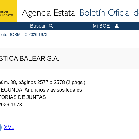
Buscar
Mi BOE
ento BORME-C-2026-1973
TICA BALEAR S.A.
núm.
88, páginas 2577 a 2578 (2
págs.
)
GUNDA. Anuncios y avisos legales
ORIAS DE JUNTAS
026-1973
XML