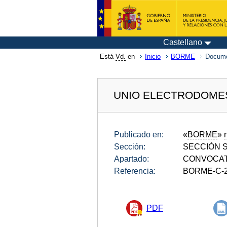
Castellano
Está
Vd.
en
Inicio
BORME
Docum
UNIO ELECTRODOMES
Publicado en:
«
BORME
»
Sección:
SECCIÓN SE
Apartado:
CONVOCAT
Referencia:
BORME-C-2
PDF