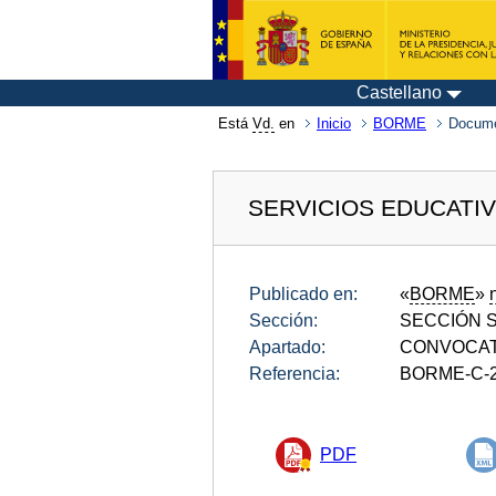
Castellano
Está
Vd.
en
Inicio
BORME
Docum
SERVICIOS EDUCATIV
Publicado en:
«
BORME
»
Sección:
SECCIÓN SE
Apartado:
CONVOCAT
Referencia:
BORME-C-2
PDF