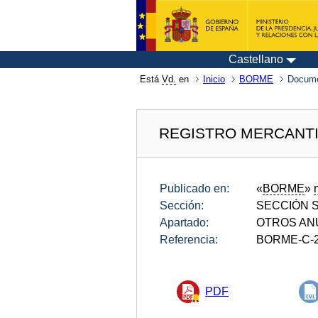
Castellano
Está
Vd.
en
Inicio
BORME
Docum
REGISTRO MERCANTI
Publicado en:
«
BORME
»
Sección:
SECCIÓN SE
Apartado:
OTROS AN
Referencia:
BORME-C-2
PDF