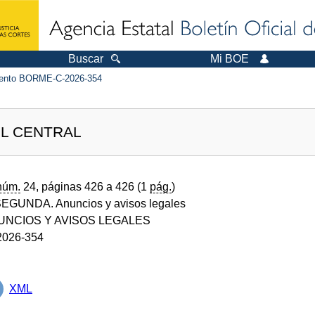
Buscar
Mi BOE
ento BORME-C-2026-354
L CENTRAL
núm.
24, páginas 426 a 426 (1
pág.
)
GUNDA. Anuncios y avisos legales
UNCIOS Y AVISOS LEGALES
026-354
XML