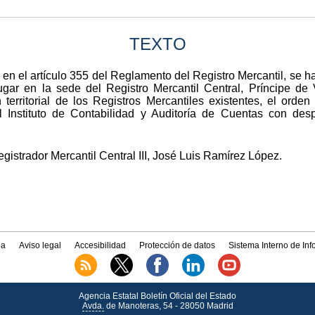
TEXTO
en el artículo 355 del Reglamento del Registro Mercantil, se h
lugar en la sede del Registro Mercantil Central, Príncipe de 
 territorial de los Registros Mercantiles existentes, el ord
del Instituto de Contabilidad y Auditoría de Cuentas con d
egistrador Mercantil Central III, José Luis Ramírez López.
a
Aviso legal
Accesibilidad
Protección de datos
Sistema Interno de In
Agencia Estatal Boletín Oficial del Estado
Avda.
de Manoteras, 54 - 28050 Madrid