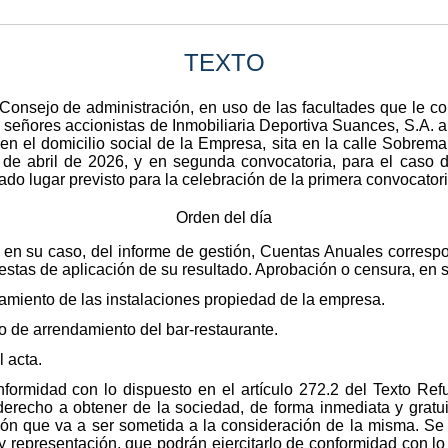
TEXTO
Consejo de administración, en uso de las facultades que le conf
 señores accionistas de Inmobiliaria Deportiva Suances, S.A. a 
 en el domicilio social de la Empresa, sita en la calle Sobrema
 de abril de 2026, y en segunda convocatoria, para el caso
tado lugar previsto para la celebración de la primera convocatori
Orden del día
en su caso, del informe de gestión, Cuentas Anuales correspon
stas de aplicación de su resultado. Aprobación o censura, en su
amiento de las instalaciones propiedad de la empresa.
o de arrendamiento del bar-restaurante.
 acta.
formidad con lo dispuesto en el artículo 272.2 del Texto Re
 derecho a obtener de la sociedad, de forma inmediata y gratuit
ón que va a ser sometida a la consideración de la misma. Se 
y representación, que podrán ejercitarlo de conformidad con lo 