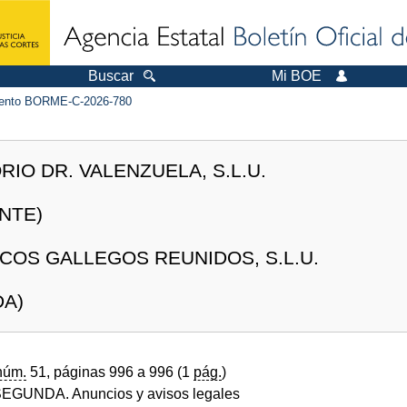
Buscar
Mi BOE
ento BORME-C-2026-780
IO DR. VALENZUELA, S.L.U.
NTE)
COS GALLEGOS REUNIDOS, S.L.U.
DA)
núm.
51, páginas 996 a 996 (1
pág.
)
GUNDA. Anuncios y avisos legales