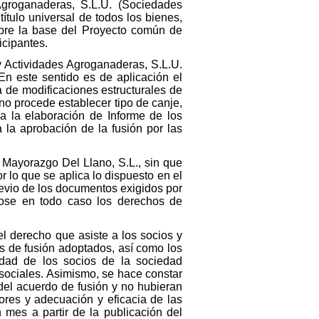
Agroganaderas, S.L.U. (Sociedades
ítulo universal de todos los bienes,
obre la base del Proyecto común de
icipantes.
y Actividades Agroganaderas, S.L.U.
n este sentido es de aplicación el
a de modificaciones estructurales de
no procede establecer tipo de canje,
a la elaboración de Informe de los
 la aprobación de la fusión por las
 Mayorazgo Del Llano, S.L., sin que
 lo que se aplica lo dispuesto en el
previo de los documentos exigidos por
dose en todo caso los derechos de
l derecho que asiste a los socios y
os de fusión adoptados, así como los
dad de los socios de la sociedad
sociales. Asimismo, se hace constar
del acuerdo de fusión y no hubieran
ores y adecuación y eficacia de las
 mes a partir de la publicación del