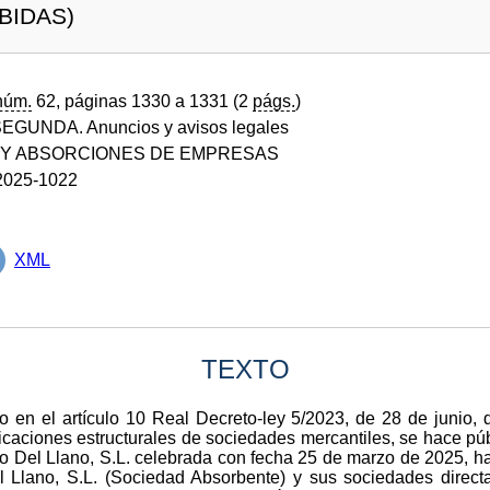
BIDAS)
núm.
62, páginas 1330 a 1331 (2
págs.
)
GUNDA. Anuncios y avisos legales
 Y ABSORCIONES DE EMPRESAS
025-1022
XML
TEXTO
 en el artículo 10 Real Decreto-ley 5/2023, de 28 de junio, d
caciones estructurales de sociedades mercantiles, se hace púb
 Del Llano, S.L. celebrada con fecha 25 de marzo de 2025, h
 Llano, S.L. (Sociedad Absorbente) y sus sociedades direct