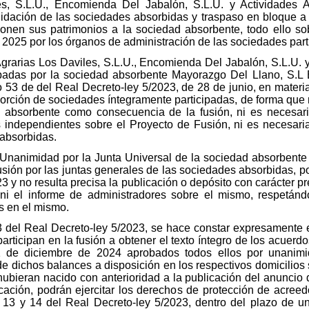
es, S.L.U., Encomienda Del Jabalón, S.L.U. y Actividades 
uidación de las sociedades absorbidas y traspaso en bloque a t
nen sus patrimonios a la sociedad absorbente, todo ello s
2025 por los órganos de administración de las sociedades part
grarias Los Daviles, S.L.U., Encomienda Del Jabalón, S.L.U. 
ipadas por la sociedad absorbente Mayorazgo Del Llano, S.L E
lo 53 de del Real Decreto-ley 5/2023, de 28 de junio, en materi
orción de sociedades íntegramente participadas, de forma que 
d absorbente como consecuencia de la fusión, ni es necesari
s independientes sobre el Proyecto de Fusión, ni es necesaria
 absorbidas.
 Unanimidad por la Junta Universal de la sociedad absorbente
sión por las juntas generales de las sociedades absorbidas, por
23 y no resulta precisa la publicación o depósito con carácter 
 ni el informe de administradores sobre el mismo, respetán
s en el mismo.
3 del Real Decreto-ley 5/2023, se hace constar expresamente e
rticipan en la fusión a obtener el texto íntegro de los acuerd
1 de diciembre de 2024 aprobados todos ellos por unanimi
e dichos balances a disposición en los respectivos domicilios 
hubieran nacido con anterioridad a la publicación del anuncio 
ación, podrán ejercitar los derechos de protección de acreed
os 13 y 14 del Real Decreto-ley 5/2023, dentro del plazo de un