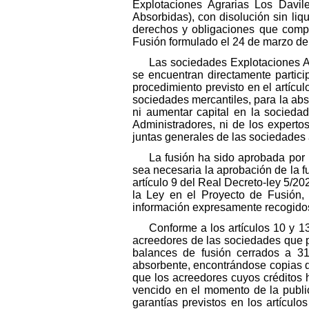
Explotaciones Agrarias Los Davil
Absorbidas), con disolución sin liq
derechos y obligaciones que compo
Fusión formulado el 24 de marzo de 
Las sociedades Explotaciones A
se encuentran directamente partic
procedimiento previsto en el artícu
sociedades mercantiles, para la abs
ni aumentar capital en la socieda
Administradores, ni de los experto
juntas generales de las sociedades
La fusión ha sido aprobada por
sea necesaria la aprobación de la fu
artículo 9 del Real Decreto-ley 5/20
la Ley en el Proyecto de Fusión,
información expresamente recogido
Conforme a los artículos 10 y 1
acreedores de las sociedades que pa
balances de fusión cerrados a 3
absorbente, encontrándose copias d
que los acreedores cuyos créditos 
vencido en el momento de la public
garantías previstos en los artícul