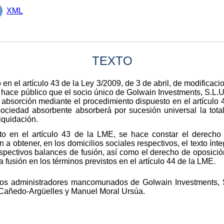
XML
TEXTO
en el artículo 43 de la Ley 3/2009, de 3 de abril, de modificac
 hace público que el socio único de Golwain Investments, S.L.
 absorción mediante el procedimiento dispuesto en el artículo 4
sociedad absorbente absorberá por sucesión universal la tota
liquidación.
to en el artículo 43 de la LME, se hace constar el derecho
 a obtener, en los domicilios sociales respectivos, el texto ínt
respectivos balances de fusión, así como el derecho de oposici
a fusión en los términos previstos en el artículo 44 de la LME.
Los administradores mancomunados de Golwain Investments, S
 Cañedo-Argüelles y Manuel Moral Ursúa.