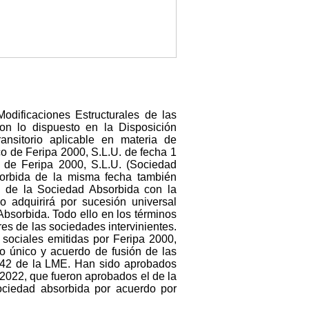
odificaciones Estructurales de las
on lo dispuesto en la Disposición
nsitorio aplicable en materia de
co de Feripa 2000, S.L.U. de fecha 1
e de Feripa 2000, S.L.U. (Sociedad
orbida de la misma fecha también
ón de la Sociedad Absorbida con la
o adquirirá por sucesión universal
bsorbida. Todo ello en los términos
es de las sociedades intervinientes.
 sociales emitidas por Feripa 2000,
io único y acuerdo de fusión de las
lo 42 de la LME. Han sido aprobados
 2022, que fueron aprobados el de la
ociedad absorbida por acuerdo por