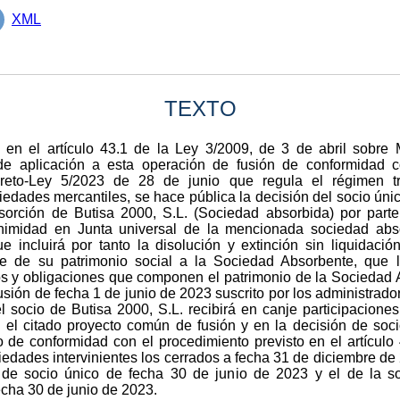
XML
TEXTO
 en el artículo 43.1 de la Ley 3/2009, de 3 de abril sobre M
de aplicación a esta operación de fusión de conformidad c
reto-Ley 5/2023 de 28 de junio que regula el régimen tra
iedades mercantiles, se hace pública la decisión del socio úni
sorción de Butisa 2000, S.L. (Sociedad absorbida) por part
nimidad en Junta universal de la mencionada sociedad abs
e incluirá por tanto la disolución y extinción sin liquidaci
e de su patrimonio social a la Sociedad Absorbente, que l
 y obligaciones que componen el patrimonio de la Sociedad A
sión de fecha 1 de junio de 2023 suscrito por los administrador
 socio de Butisa 2000, S.L. recibirá en canje participaciones
n el citado proyecto común de fusión y en la decisión de soc
lo de conformidad con el procedimiento previsto en el artícu
edades intervinientes los cerrados a fecha 31 de diciembre de
 de socio único de fecha 30 de junio de 2023 y el de la s
echa 30 de junio de 2023.