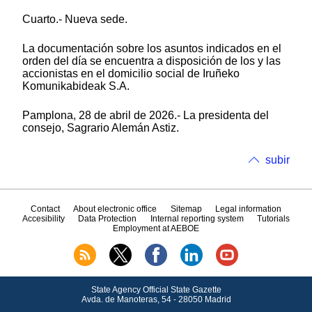
Cuarto.- Nueva sede.
La documentación sobre los asuntos indicados en el
orden del día se encuentra a disposición de los y las
accionistas en el domicilio social de Iruñeko
Komunikabideak S.A.
Pamplona, 28 de abril de 2026.- La presidenta del
consejo, Sagrario Alemán Astiz.
subir
Contact
About electronic office
Sitemap
Legal information
Accesibility
Data Protection
Internal reporting system
Tutorials
Employment at AEBOE
State Agency Official State Gazette
Avda.
de Manoteras, 54 - 28050 Madrid