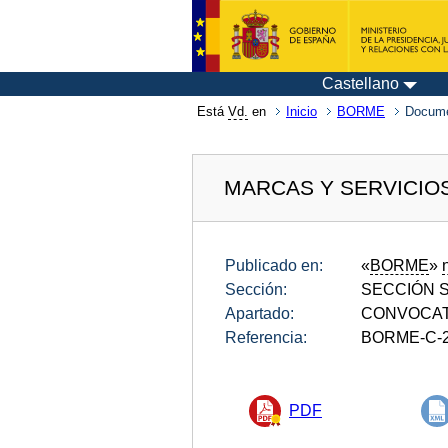
Castellano
Está
Vd.
en
Inicio
BORME
Docum
MARCAS Y SERVICIOS
Publicado en:
«
BORME
»
Sección:
SECCIÓN SE
Apartado:
CONVOCAT
Referencia:
BORME-C-2
PDF