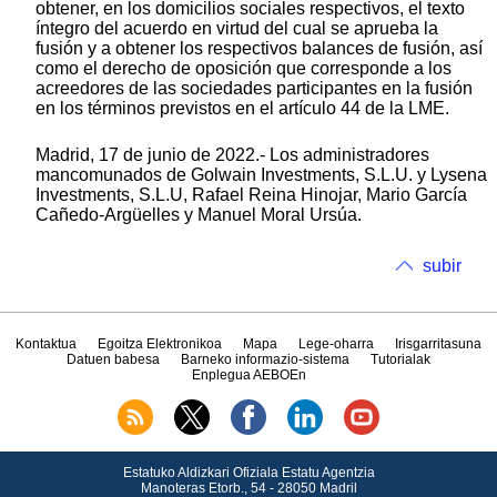
obtener, en los domicilios sociales respectivos, el texto
íntegro del acuerdo en virtud del cual se aprueba la
fusión y a obtener los respectivos balances de fusión, así
como el derecho de oposición que corresponde a los
acreedores de las sociedades participantes en la fusión
en los términos previstos en el artículo 44 de la LME.
Madrid, 17 de junio de 2022.- Los administradores
mancomunados de Golwain Investments, S.L.U. y Lysena
Investments, S.L.U, Rafael Reina Hinojar, Mario García
Cañedo-Argüelles y Manuel Moral Ursúa.
subir
Kontaktua
Egoitza Elektronikoa
Mapa
Lege-oharra
Irisgarritasuna
Datuen babesa
Barneko informazio-sistema
Tutorialak
Enplegua AEBOEn
Estatuko Aldizkari Ofiziala Estatu Agentzia
Manoteras Etorb., 54 - 28050 Madril