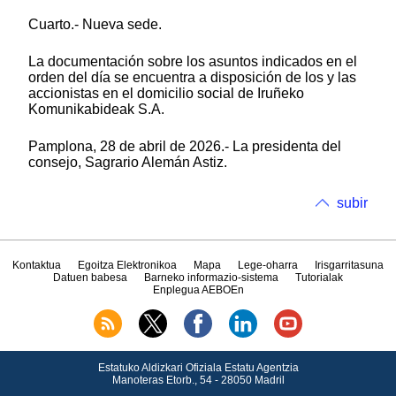
Cuarto.- Nueva sede.
La documentación sobre los asuntos indicados en el
orden del día se encuentra a disposición de los y las
accionistas en el domicilio social de Iruñeko
Komunikabideak S.A.
Pamplona, 28 de abril de 2026.- La presidenta del
consejo, Sagrario Alemán Astiz.
subir
Kontaktua
Egoitza Elektronikoa
Mapa
Lege-oharra
Irisgarritasuna
Datuen babesa
Barneko informazio-sistema
Tutorialak
Enplegua AEBOEn
Estatuko Aldizkari Ofiziala Estatu Agentzia
Manoteras Etorb., 54 - 28050 Madril