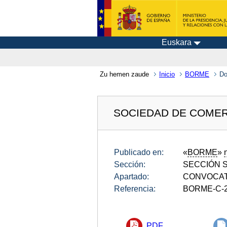
Euskara
Zu hemen zaude
Inicio
BORME
Do
SOCIEDAD DE COMER
Publicado en:
«
BORME
»
Sección:
SECCIÓN SE
Apartado:
CONVOCAT
Referencia:
BORME-C-2
PDF