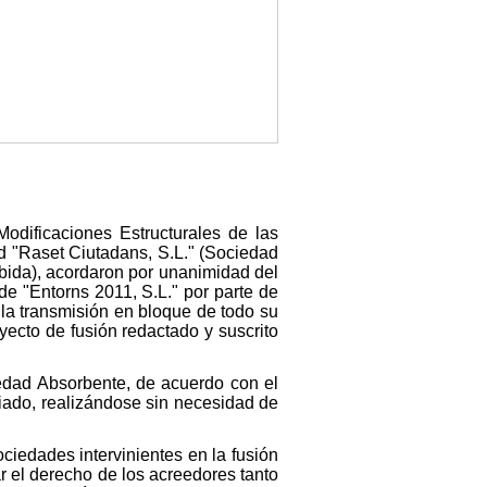
odificaciones Estructurales de las
ad "Raset Ciutadans, S.L." (Sociedad
rbida), acordaron por unanimidad del
de "Entorns 2011, S.L." por parte de
 la transmisión en bloque de todo su
yecto de fusión redactado y suscrito
iedad Absorbente, de acuerdo con el
iado, realizándose sin necesidad de
iedades intervinientes en la fusión
r el derecho de los acreedores tanto