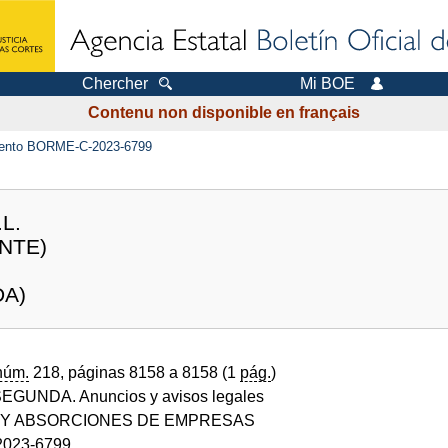
Chercher
Mi BOE
Contenu non disponible en français
ento BORME-C-2023-6799
L.
NTE)
DA)
núm.
218, páginas 8158 a 8158 (1
pág.
)
GUNDA. Anuncios y avisos legales
 Y ABSORCIONES DE EMPRESAS
023-6799