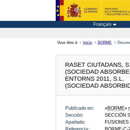
Français
Vous êtes à
Inicio
BORME
Docum
RASET CIUTADANS, S.
(SOCIEDAD ABSORBE
ENTORNS 2011, S.L.
(SOCIEDAD ABSORBI
Publicado en:
«
BORME
»
Sección:
SECCIÓN SE
Apartado:
FUSIONES
Referencia:
BORME-C-2