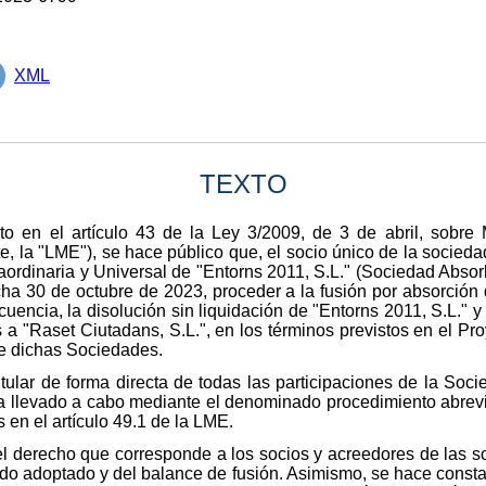
XML
TEXTO
o en el artículo 43 de la Ley 3/2009, de 3 de abril, sobre M
, la "LME"), se hace público que, el socio único de la socied
aordinaria y Universal de "Entorns 2011, S.L." (Sociedad Abso
echa 30 de octubre de 2023, proceder a la fusión por absorción 
uencia, la disolución sin liquidación de "Entorns 2011, S.L." y
 a "Raset Ciutadans, S.L.", en los términos previstos en el Pro
de dichas Sociedades.
tular de forma directa de todas las participaciones de la Soc
 ha llevado a cabo mediante el denominado procedimiento abrev
s en el artículo 49.1 de la LME.
 derecho que corresponde a los socios y acreedores de las soc
erdo adoptado y del balance de fusión. Asimismo, se hace consta