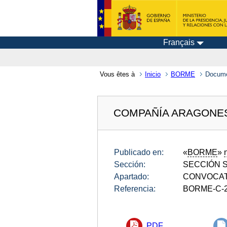
Français
Vous êtes à
Inicio
BORME
Docum
COMPAÑÍA ARAGONESA
Publicado en:
«
BORME
»
Sección:
SECCIÓN SE
Apartado:
CONVOCAT
Referencia:
BORME-C-2
PDF