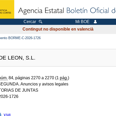
Cercar
Mi BOE
Contingut no disponible en valencià
ento BORME-C-2026-1726
E LEON, S.L.
núm.
84, páginas 2270 a 2270 (1
pág.
)
GUNDA. Anuncios y avisos legales
ORIAS DE JUNTAS
026-1726
XML