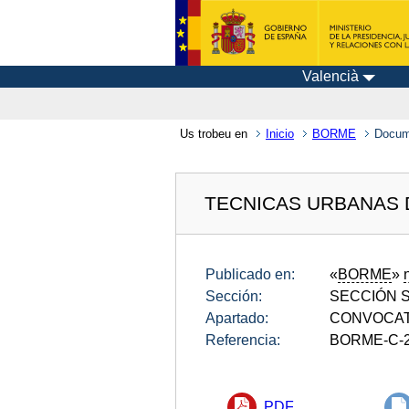
Valencià
Us trobeu en
Inicio
BORME
Docum
TECNICAS URBANAS D
Publicado en:
«
BORME
»
Sección:
SECCIÓN SE
Apartado:
CONVOCAT
Referencia:
BORME-C-2
PDF