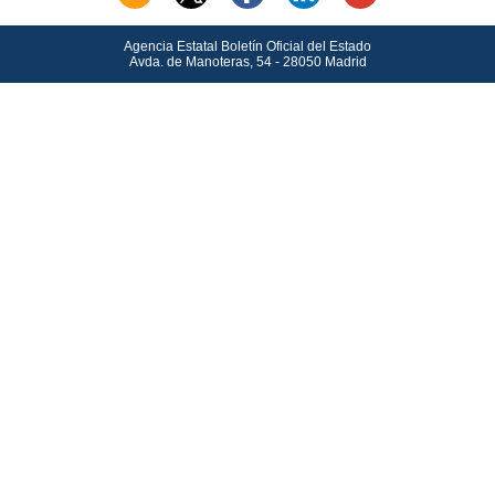
Agencia Estatal Boletín Oficial del Estado
Avda.
de Manoteras, 54 - 28050 Madrid