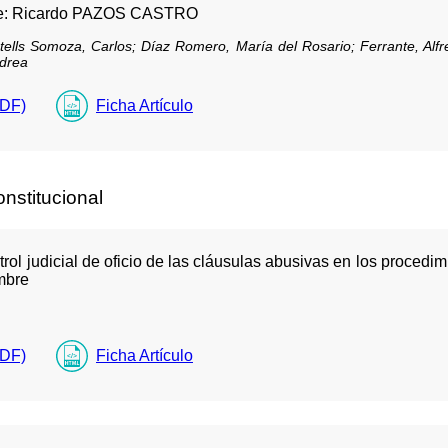
o de: Ricardo PAZOS CASTRO
tells Somoza, Carlos;
Díaz Romero, María del Rosario;
Ferrante, Alf
ndrea
PDF)
Ficha Artículo
onstitucional
ol judicial de oficio de las cláusulas abusivas en los procedim
mbre
PDF)
Ficha Artículo