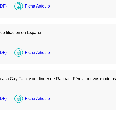
PDF)
Ficha Artículo
 de filiación en España
PDF)
Ficha Artículo
o a la Gay Family on dinner de Raphael Pérez: nuevos modelos d
PDF)
Ficha Artículo