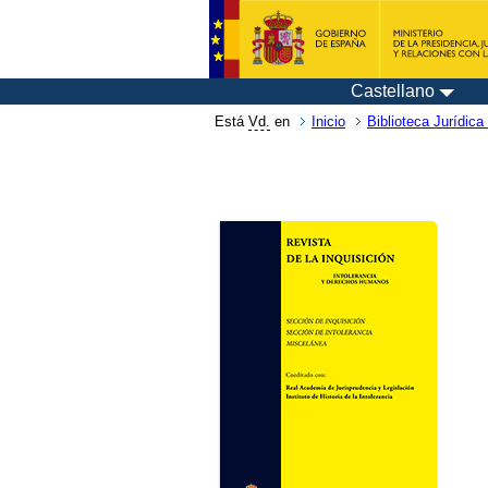
Castellano
Está
Vd.
en
Inicio
Biblioteca Jurídica 