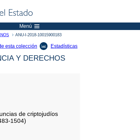
Menú
ANOS
ANU-I-2018-10015900183
de esta colección
Estadísticas
NCIA Y DERECHOS
uncias de criptojudíos
1483-1504)