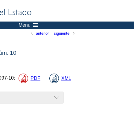
Menú
anterior
siguiente
úm.
10
997-10
:
PDF
XML