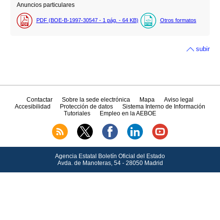
Anuncios particulares
PDF (BOE-B-1997-30547 - 1
pág.
- 64
KB
)
Otros formatos
subir
Contactar
Sobre la sede electrónica
Mapa
Aviso legal
Accesibilidad
Protección de datos
Sistema Interno de Información
Tutoriales
Empleo en la AEBOE
Agencia Estatal Boletín Oficial del Estado
Avda.
de Manoteras, 54 - 28050 Madrid