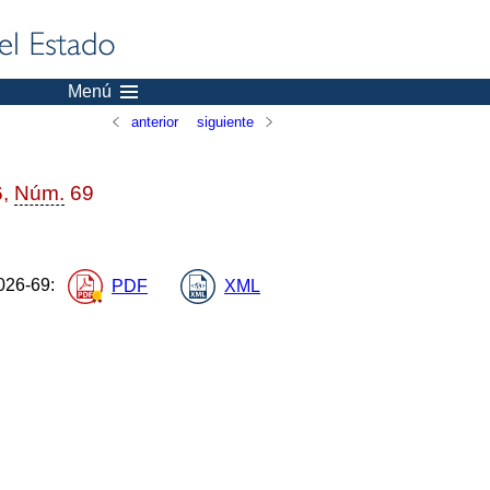
Menú
anterior
siguiente
6,
Núm.
69
26-69
:
PDF
XML