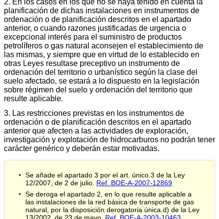
2. En los casos en los que no se haya tenido en cuenta la
planificación de dichas instalaciones en instrumentos de
ordenación o de planificación descritos en el apartado
anterior, o cuando razones justificadas de urgencia o
excepcional interés para el suministro de productos
petrolíferos o gas natural aconsejen el establecimiento de
las mismas, y siempre que en virtud de lo establecido en
otras Leyes resultase preceptivo un instrumento de
ordenación del territorio o urbanístico según la clase del
suelo afectado, se estará a lo dispuesto en la legislación
sobre régimen del suelo y ordenación del territorio que
resulte aplicable.
3. Las restricciones previstas en los instrumentos de
ordenación o de planificación descritos en el apartado
anterior que afecten a las actividades de exploración,
investigación y explotación de hidrocarburos no podrán tener
carácter genérico y deberán estar motivadas.
Se añade el apartado 3 por el art. único.3 de la Ley
12/2007, de 2 de julio.
Ref. BOE-A-2007-12869
Se deroga el apartado 2, en lo que resulte aplicable a
las instalaciones de la red básica de transporte de gas
natural, por la disposición derogatoria única.d) de la Ley
13/2002, de 23 de mayo.
Ref. BOE-A-2003-10463