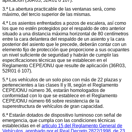
aplicación (36R03, 52R01 ó 107).
3.ª La abertura practicable de las ventanas será, como
máximo, del tercio superior de las mismas.
4.ª Los asientos enfrentados a pozos de escalera, así como
los que no estén protegidos por el respaldo de otro anterior
situado a una distancia máxima horizontal de 80 centímetros
entre la cara delantera del respaldo de un asiento y la cara
posterior del asiento que le precede, deberán contar con un
elemento fijo de protección que proporcione a sus ocupantes
un nivel suficiente de seguridad y habrán de cumplir las
especificaciones técnicas que se establecen en el
Reglamento CEPE/ONU que resulte de aplicación (36R03,
52R01 ó 107).
5.ª Los vehículos de un solo piso con más de 22 plazas y
pertenecientes a las clases II y III, según el Reglamento
CEPE/ONU número 36, estarán homologados de
conformidad con lo que se establece en el Reglamento
CEPE/ONU número 66 sobre resistencia de la
superestructura de vehículos de gran capacidad.
6.ª Estarán dotados de dispositivo luminoso con señal de
emergencia, que cumpla con las condiciones técnicas
establecidas en el
artículo 15 del Reglamento General de
Vehículos, aprobado por el Real Decreto 2822/1998, de 23