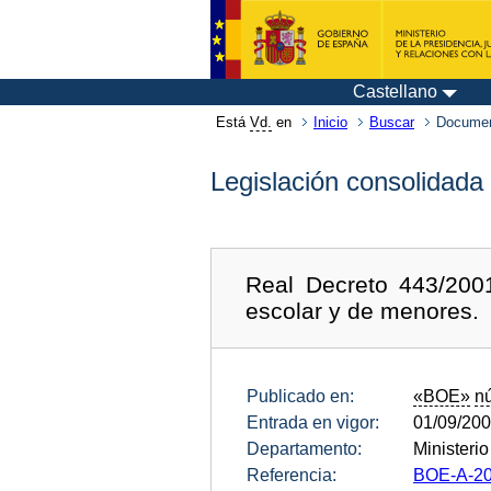
Castellano
Está
Vd.
en
Inicio
Buscar
Documen
Legislación consolidada
Real Decreto 443/2001
escolar y de menores.
Publicado en:
«BOE»
n
Entrada en vigor:
01/09/20
Departamento:
Ministerio
Referencia:
BOE-A-20