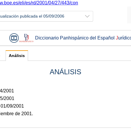
ww.boe.es/eli/es/rd/2001/04/27/443/con
tualización publicada el 05/09/2006
Diccionario Panhispánico del Español
J
urídic
e
Análisis
ANÁLISIS
04/2001
05/2001
: 01/09/2001
tiembre de 2001.