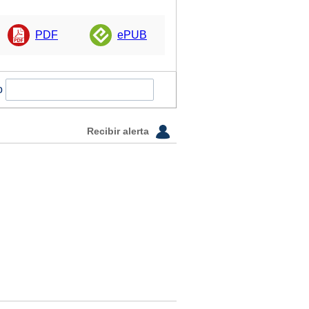
PDF
ePUB
o
Recibir alerta