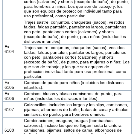
cortos (calzones) y shorts (excepto de baño), de punto,
para hombres o niños; Los que son de trabajo y; los
que son equipos de protección individual tanto para
uso profesional, como particular.
Trajes sastre, conjuntos, chaquetas (sacos), vestidos,
faldas, faldas pantalón, pantalones largos, pantalones
con peto, pantalones cortos (calzones) y shorts
(excepto de baño), de punto, para niñas (incluidos los
disfraces infantiles).
Ex.
Trajes sastre, conjuntos, chaquetas (sacos), vestidos,
6104
faldas, faldas pantalón, pantalones largos, pantalones
con peto, pantalones cortos (calzones) y shorts
(excepto de baño), de punto, para mujeres o niñas; Los
que son de trabajo; y los que son equipos de
protección individual tanto para uso profesional, como
particular.
Ex.
Camisas de punto para niños (incluidos los disfraces
6105
infantiles).
Ex.
Camisas, blusas y blusas camiseras, de punto, para
6106
niñas (incluidos los disfraces infantiles).
Calzoncillos, incluidos los largos y los slips, camisones,
6107
pijamas, albornoces de baño, batas de casa y artículos
similares, de punto, para hombres o niños.
Combinaciones, enaguas, bragas (bombachas,
calzones), incluso las que no llegan hasta la cintura,
6108
camisones, pijamas, saltos de cama, albornoces de