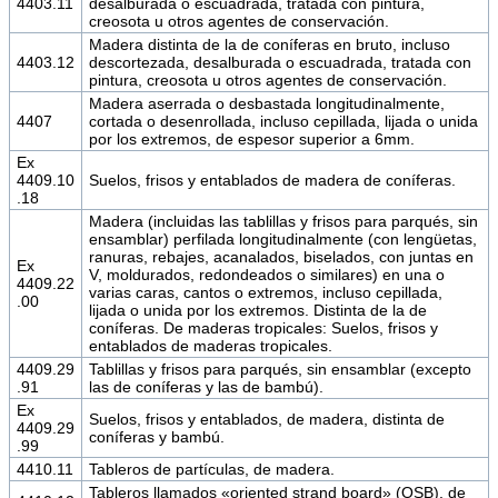
4403.11
desalburada o escuadrada, tratada con pintura,
creosota u otros agentes de conservación.
Madera distinta de la de coníferas en bruto, incluso
4403.12
descortezada, desalburada o escuadrada, tratada con
pintura, creosota u otros agentes de conservación.
Madera aserrada o desbastada longitudinalmente,
4407
cortada o desenrollada, incluso cepillada, lijada o unida
por los extremos, de espesor superior a 6mm.
Ex
4409.10
Suelos, frisos y entablados de madera de coníferas.
.18
Madera (incluidas las tablillas y frisos para parqués, sin
ensamblar) perfilada longitudinalmente (con lengüetas,
ranuras, rebajes, acanalados, biselados, con juntas en
Ex
V, moldurados, redondeados o similares) en una o
4409.22
varias caras, cantos o extremos, incluso cepillada,
.00
lijada o unida por los extremos. Distinta de la de
coníferas. De maderas tropicales: Suelos, frisos y
entablados de maderas tropicales.
4409.29
Tablillas y frisos para parqués, sin ensamblar (excepto
.91
las de coníferas y las de bambú).
Ex
Suelos, frisos y entablados, de madera, distinta de
4409.29
coníferas y bambú.
.99
4410.11
Tableros de partículas, de madera.
Tableros llamados «oriented strand board» (OSB), de