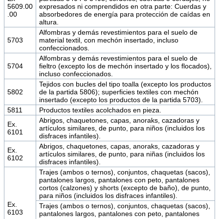
5609.00
expresados ni comprendidos en otra parte: Cuerdas y
.00
absorbedores de energía para protección de caídas en
altura.
Alfombras y demás revestimientos para el suelo de
5703
material textil, con mechón insertado, incluso
confeccionados.
Alfombras y demás revestimientos para el suelo de
5704
fieltro (excepto los de mechón insertado y los flocados),
incluso confeccionados.
Tejidos con bucles del tipo toalla (excepto los productos
5802
de la partida 5806); superficies textiles con mechón
insertado (excepto los productos de la partida 5703).
5811
Productos textiles acolchados en pieza.
Abrigos, chaquetones, capas, anoraks, cazadoras y
Ex.
artículos similares, de punto, para niños (incluidos los
6101
disfraces infantiles).
Abrigos, chaquetones, capas, anoraks, cazadoras y
Ex.
artículos similares, de punto, para niñas (incluidos los
6102
disfraces infantiles).
Trajes (ambos o ternos), conjuntos, chaquetas (sacos),
pantalones largos, pantalones con peto, pantalones
cortos (calzones) y shorts (excepto de baño), de punto,
para niños (incluidos los disfraces infantiles).
Ex.
Trajes (ambos o ternos), conjuntos, chaquetas (sacos),
6103
pantalones largos, pantalones con peto, pantalones