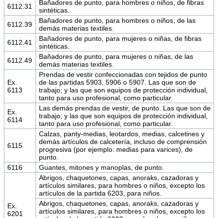
Bañadores de punto, para hombres o niños, de fibras
6112.31
sintéticas.
Bañadores de punto, para hombres o niños, de las
6112.39
demás materias textiles.
Bañadores de punto, para mujeres o niñas, de fibras
6112.41
sintéticas.
Bañadores de punto, para mujeres o niñas, de las
6112.49
demás materias textiles.
Prendas de vestir confeccionadas con tejidos de punto
Ex.
de las partidas 5903, 5906 o 5907. Las que son de
6113
trabajo; y las que son equipos de protección individual,
tanto para uso profesional, como particular.
Las demás prendas de vestir, de punto. Las que son de
Ex.
trabajo; y las que son equipos de protección individual,
6114
tanto para uso profesional, como particular.
Calzas, panty-medias, leotardos, medias, calcetines y
demás artículos de calcetería, incluso de comprensión
6115
progresiva (por ejemplo: medias para varices), de
punto.
6116
Guantes, mitones y manoplas, de punto.
Abrigos, chaquetones, capas, anoraks, cazadoras y
artículos similares, para hombres o niños, excepto los
artículos de la partida 6203, para niños.
Abrigos, chaquetones, capas, anoraks, cazadoras y
Ex.
artículos similares, para hombres o niños, excepto los
6201