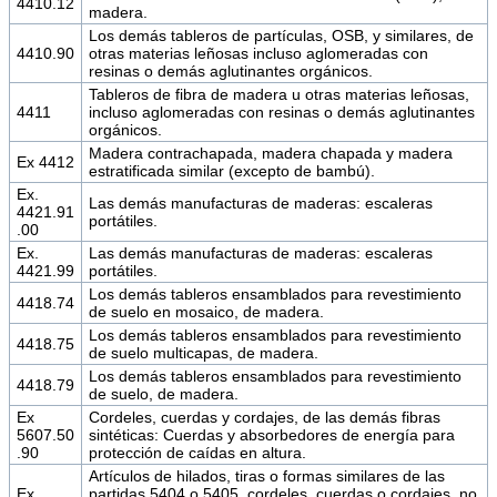
4410.12
madera.
Los demás tableros de partículas, OSB, y similares, de
4410.90
otras materias leñosas incluso aglomeradas con
resinas o demás aglutinantes orgánicos.
Tableros de fibra de madera u otras materias leñosas,
4411
incluso aglomeradas con resinas o demás aglutinantes
orgánicos.
Madera contrachapada, madera chapada y madera
Ex 4412
estratificada similar (excepto de bambú).
Ex.
Las demás manufacturas de maderas: escaleras
4421.91
portátiles.
.00
Ex.
Las demás manufacturas de maderas: escaleras
4421.99
portátiles.
Los demás tableros ensamblados para revestimiento
4418.74
de suelo en mosaico, de madera.
Los demás tableros ensamblados para revestimiento
4418.75
de suelo multicapas, de madera.
Los demás tableros ensamblados para revestimiento
4418.79
de suelo, de madera.
Ex
Cordeles, cuerdas y cordajes, de las demás fibras
5607.50
sintéticas: Cuerdas y absorbedores de energía para
.90
protección de caídas en altura.
Artículos de hilados, tiras o formas similares de las
Ex
partidas 5404 o 5405, cordeles, cuerdas o cordajes, no