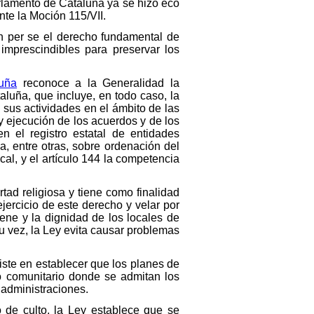
arlamento de Cataluña ya se hizo eco
nte la Moción 115/VII.
tan per se el derecho fundamental de
imprescindibles para preservar los
uña
reconoce a la Generalidad la
luña, que incluye, en todo caso, la
 sus actividades en el ámbito de las
y ejecución de los acuerdos y de los
n el registro estatal de entidades
a, entre otras, sobre ordenación del
cal, y el artículo 144 la competencia
tad religiosa y tiene como finalidad
 ejercicio de este derecho y velar por
ene y la dignidad de los locales de
su vez, la Ley evita causar problemas
siste en establecer que los planes de
o comunitario donde se admitan los
 administraciones.
 de culto, la Ley establece que se