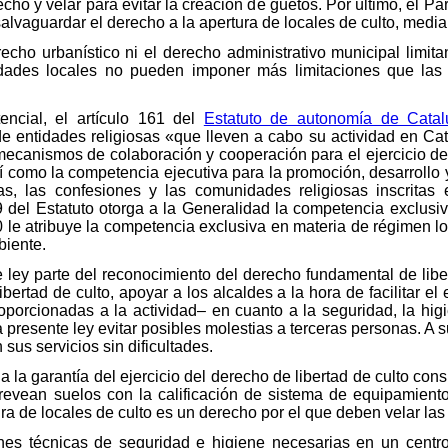
cho y velar para evitar la creación de guetos. Por último, el P
alvaguardar el derecho a la apertura de locales de culto, media
recho urbanístico ni el derecho administrativo municipal limi
oridades locales no pueden imponer más limitaciones que las 
encial, el artículo 161 del
Estatuto de autonomía de Catal
e entidades religiosas «que lleven a cabo su actividad en Cata
mecanismos de colaboración y cooperación para el ejercicio de
í como la competencia ejecutiva para la promoción, desarrollo 
as, las confesiones y las comunidades religiosas inscritas e
49 del Estatuto otorga a la Generalidad la competencia exclusiv
160 le atribuye la competencia exclusiva en materia de régimen lo
biente.
 ley parte del reconocimiento del derecho fundamental de liber
 libertad de culto, apoyar a los alcaldes a la hora de facilitar el
orcionadas a la actividad– en cuanto a la seguridad, la higi
a presente ley evitar posibles molestias a terceras personas. A 
 sus servicios sin dificultades.
a la garantía del ejercicio del derecho de libertad de culto con
prevean suelos con la calificación de sistema de equipamient
ura de locales de culto es un derecho por el que deben velar las
nes técnicas de seguridad e higiene necesarias en un centro