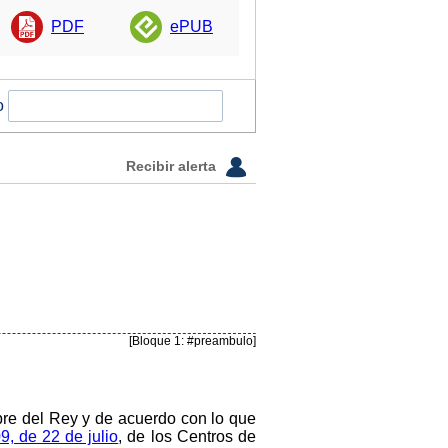
PDF
ePUB
o
Recibir alerta
[Bloque 1: #preambulo]
re del Rey y de acuerdo con lo que
9, de 22 de julio
, de los Centros de