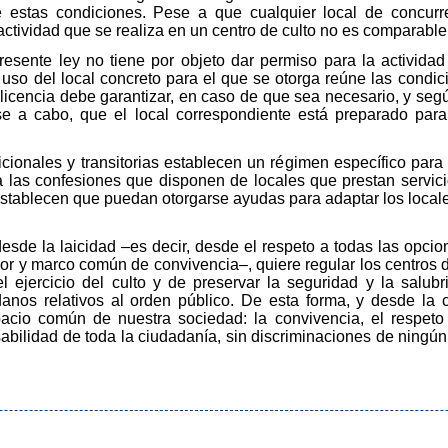
e estas condiciones. Pese a que cualquier local de concurr
 actividad que se realiza en un centro de culto no es comparable
presente ley no tiene por objeto dar permiso para la activida
 uso del local concreto para el que se otorga reúne las condi
licencia debe garantizar, en caso de que sea necesario, y según
se a cabo, que el local correspondiente está preparado para
icionales y transitorias establecen un régimen específico para
ara las confesiones que disponen de locales que prestan servic
stablecen que puedan otorgarse ayudas para adaptar los locale
desde la laicidad –es decir, desde el respeto a todas las opci
dor y marco común de convivencia–, quiere regular los centros d
 el ejercicio del culto y de preservar la seguridad y la salu
nos relativos al orden público. De esta forma, y desde la c
acio común de nuestra sociedad: la convivencia, el respeto 
bilidad de toda la ciudadanía, sin discriminaciones de ningún 