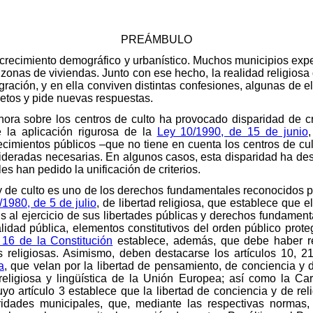
PREÁMBULO
 crecimiento demográfico y urbanístico. Muchos municipios ex
zonas de viviendas. Junto con ese hecho, la realidad religiosa
ración, y en ella conviven distintas confesiones, algunas de el
etos y pide nuevas respuestas.
ahora sobre los centros de culto ha provocado disparidad de cr
 la aplicación rigurosa de la
Ley 10/1990, de 15 de junio
lecimientos públicos –que no tiene en cuenta los centros de cu
deradas necesarias. En algunos casos, esta disparidad ha des
es han pedido la unificación de criterios.
 y de culto es uno de los derechos fundamentales reconocidos 
/1980, de 5 de julio
, de libertad religiosa, que establece que e
 al ejercicio de sus libertades públicas y derechos fundament
lidad pública, elementos constitutivos del orden público prot
o 16 de la Constitución
establece, además, que debe haber re
s religiosas. Asimismo, deben destacarse los artículos 10, 
a
, que velan por la libertad de pensamiento, de conciencia y de
, religiosa y lingüística de la Unión Europea; así como la C
o artículo 3 establece que la libertad de conciencia y de rel
ridades municipales, que, mediante las respectivas normas,