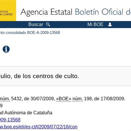
Buscar
Mi BOE
to consolidado BOE-A-2009-13568
ulio, de los centros de culto.
núm.
5432, de 30/07/2009,
«BOE»
núm.
198, de 17/08/2009.
09
d Autónoma de Cataluña
09-13568
w.boe.es/eli/es-ct/l/2009/07/22/16/con