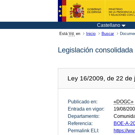
Castellano
Está
Vd.
en
Inicio
Buscar
Documen
Legislación consolidada
Ley 16/2009, de 22 de j
Publicado en:
«DOGC»
Entrada en vigor:
19/08/20
Departamento:
Comunida
Referencia:
BOE-A-20
Permalink ELI:
https://ww