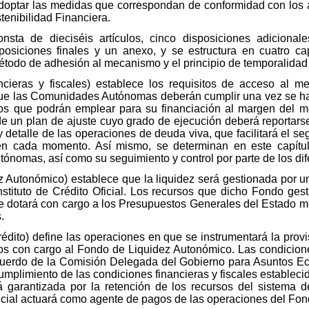
optar las medidas que correspondan de conformidad con los a
tenibilidad Financiera.
onsta de dieciséis artículos, cinco disposiciones adicionale
sposiciones finales y un anexo, y se estructura en cuatro capí
método de adhesión al mecanismo y el principio de temporalidad
nancieras y fiscales) establece los requisitos de acceso al 
 que las Comunidades Autónomas deberán cumplir una vez se ha
eros que podrán emplear para su financiación al margen del 
 de un plan de ajuste cuyo grado de ejecución deberá reportar
 y detalle de las operaciones de deuda viva, que facilitará el se
 cada momento. Así mismo, se determinan en este capítulo
ónomas, así como su seguimiento y control por parte de los di
ez Autonómico) establece que la liquidez será gestionada por un
nstituto de Crédito Oficial. Los recursos que dicho Fondo ge
e dotará con cargo a los Presupuestos Generales del Estado me
.
crédito) define las operaciones en que se instrumentará la pro
os con cargo al Fondo de Liquidez Autonómico. Las condicione
cuerdo de la Comisión Delegada del Gobierno para Asuntos Ec
umplimiento de las condiciones financieras y fiscales establecidas
á garantizada por la retención de los recursos del sistema
ficial actuará como agente de pagos de las operaciones del Fon