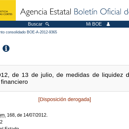
Buscar
Mi BOE
to consolidado BOE-A-2012-9365
012, de 13 de julio, de medidas de liquidez d
 financiero
[Disposición derogada]
úm.
168, de 14/07/2012.
12
del Estado