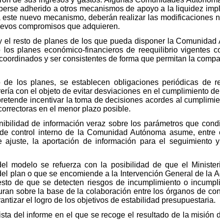
erse adherido a otros mecanismos de apoyo a la liquidez impl
 este nuevo mecanismo, deberán realizar las modificaciones n
nuevos compromisos que adquieren.
e y el resto de planes de los que pueda disponer la Comunida
 o los planes económico-financieros de reequilibrio vigentes c
coordinados y ser consistentes de forma que permitan la compati
de los planes, se establecen obligaciones periódicas de r
rería con el objeto de evitar desviaciones en el cumplimiento de
retende incentivar la toma de decisiones acordes al cumplimien
correctoras en el menor plazo posible.
onibilidad de información veraz sobre los parámetros que cond
 de control interno de la Comunidad Autónoma asume, entre o
 ajuste, la aportación de información para el seguimiento y 
 del modelo se refuerza con la posibilidad de que el Ministe
el plan o que se encomiende a la Intervención General de la Ad
esto de que se detecten riesgos de incumplimiento o incumpl
uran sobre la base de la colaboración entre los órganos de cont
ntizar el logro de los objetivos de estabilidad presupuestaria.
ista del informe en el que se recoge el resultado de la misión 