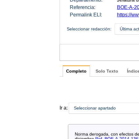
Referencia:
BOE-A-20
Permalink ELI:
https://ww
Seleccionar redacción:
Última ac
Completo
Solo Texto
Índic
Ir a:
Seleccionar apartado
Norma derogada, con efectos de 
diciembre.
Ref. BOE-A-2014-136