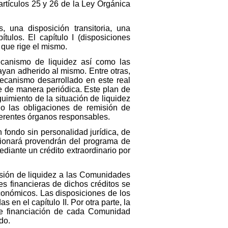
rtículos 25 y 26 de la Ley Orgánica
s, una disposición transitoria, una
tulos. El capítulo I (disposiciones
 que rige el mismo.
mecanismo de liquidez así como las
yan adherido al mismo. Entre otras,
mecanismo desarrollado en este real
se de manera periódica. Este plan de
guimiento de la situación de liquidez
 las obligaciones de remisión de
ferentes órganos responsables.
 fondo sin personalidad jurídica, de
stionará provendrán del programa de
diante un crédito extraordinario por
visión de liquidez a las Comunidades
s financieras de dichos créditos se
onómicos. Las disposiciones de los
 en el capítulo II. Por otra parte, la
 de financiación de cada Comunidad
do.