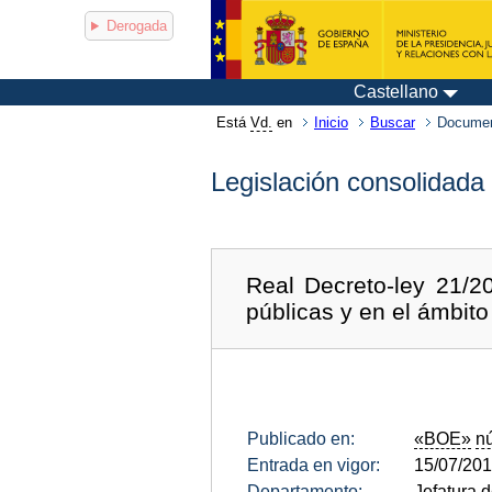
Derogada
Castellano
Está
Vd.
en
Inicio
Buscar
Documen
Legislación consolidada
Real Decreto-ley 21/2
públicas y en el ámbito
Publicado en:
«BOE»
n
Entrada en vigor:
15/07/20
Departamento:
Jefatura 