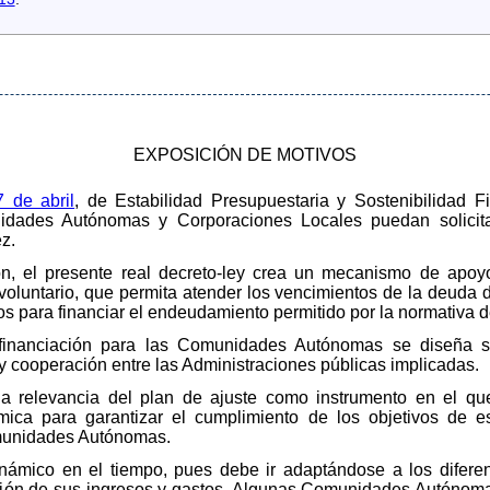
EXPOSICIÓN DE MOTIVOS
 de abril
, de Estabilidad Presupuestaria y Sostenibilidad F
nidades Autónomas y Corporaciones Locales puedan solicit
ez.
ón, el presente real decreto-ley crea un mecanismo de apoy
voluntario, que permita atender los vencimientos de la deud
s para financiar el endeudamiento permitido por la normativa d
financiación para las Comunidades Autónomas se diseña so
 y cooperación entre las Administraciones públicas implicadas.
la relevancia del plan de ajuste como instrumento en el qu
mica para garantizar el cumplimiento de los objetivos de es
omunidades Autónomas.
inámico en el tiempo, pues debe ir adaptándose a los difere
ón de sus ingresos y gastos. Algunas Comunidades Autónoma