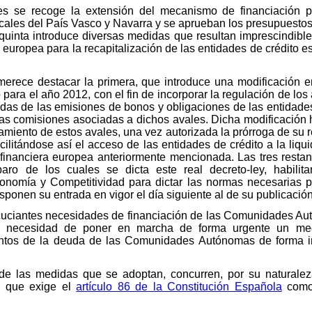
les se recoge la extensión del mecanismo de financiación 
locales del País Vasco y Navarra y se aprueban los presupuesto
 quinta introduce diversas medidas que resultan imprescindible
 europea para la recapitalización de las entidades de crédito e
 merece destacar la primera, que introduce una modificación 
ara el año 2012, con el fin de incorporar la regulación de los
as de las emisiones de bonos y obligaciones de las entidades d
las comisiones asociadas a dichos avales. Dicha modificación 
amiento de estos avales, una vez autorizada la prórroga de su
ilitándose así el acceso de las entidades de crédito a la liqu
financiera europea anteriormente mencionada. Las tres restant
paro de los cuales se dicta este real decreto-ley, habili
nomía y Competitividad para dictar las normas necesarias pa
isponen su entrada en vigor el día siguiente al de su publicación
 acuciantes necesidades de financiación de las Comunidades A
 la necesidad de poner en marcha de forma urgente un mec
entos de la deuda de las Comunidades Autónomas de forma i
e las medidas que se adoptan, concurren, por su naturaleza 
ad que exige el
artículo 86 de la Constitución Española
como 