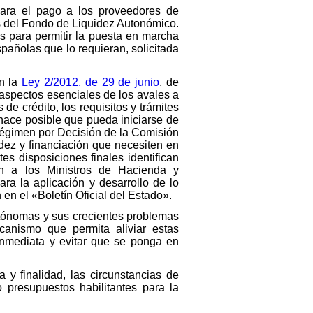
para el pago a los proveedores de
s del Fondo de Liquidez Autonómico.
s para permitir la puesta en marcha
spañolas que lo requieran, solicitada
en la
Ley 2/2012, de 29 de junio
, de
 aspectos esenciales de los avales a
e crédito, los requisitos y trámites
hace posible que pueda iniciarse de
 régimen por Decisión de la Comisión
idez y financiación que necesiten en
es disposiciones finales identifican
tan a los Ministros de Hacienda y
ra la aplicación y desarrollo de lo
 en el «Boletín Oficial del Estado».
utónomas y sus crecientes problemas
anismo que permita aliviar estas
nmediata y evitar que se ponga en
y finalidad, las circunstancias de
presupuestos habilitantes para la