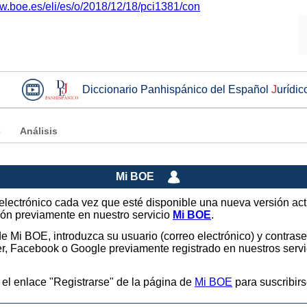
ww.boe.es/eli/es/o/2018/12/18/pci1381/con
Diccionario Panhispánico del Español
J
urídic
e
Análisis
Mi BOE
o electrónico cada vez que esté disponible una nueva versión ac
sión previamente en nuestro servicio
Mi BOE
.
 de Mi BOE, introduzca su usuario (correo electrónico) y contras
tter, Facebook o Google previamente registrado en nuestros ser
 el enlace "Registrarse" de la página de
Mi BOE
para suscribirs