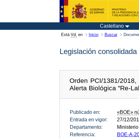
Castellano
Está
Vd.
en
Inicio
Buscar
Documen
Legislación consolidada
Orden PCI/1381/2018, 
Alerta Biológica "Re-La
Publicado en:
«BOE»
n
Entrada en vigor:
27/12/20
Departamento:
Ministeri
Referencia:
BOE-A-20