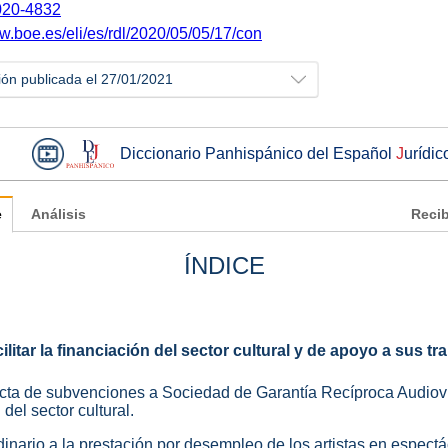
20-4832
w.boe.es/eli/es/rdl/2020/05/05/17/con
ión publicada el 27/01/2021
Diccionario Panhispánico del Español
J
urídic
e
Análisis
Recib
ÍNDICE
litar la financiación del sector cultural y de apoyo a sus t
recta de subvenciones a Sociedad de Garantía Recíproca Audiov
del sector cultural.
rdinario a la prestación por desempleo de los artistas en espect