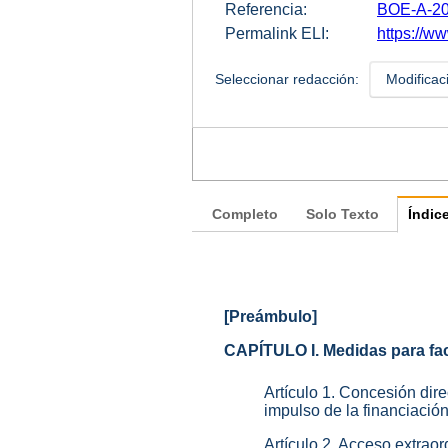
Referencia:
BOE-A-20
Permalink ELI:
https://ww
Seleccionar redacción:
Modificac
Completo
Solo Texto
Índic
[Preámbulo]
CAPÍTULO I. Medidas para faci
Artículo 1. Concesión di
impulso de la financiación 
Artículo 2. Acceso extrao