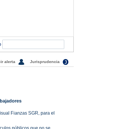
o
ir alerta
Jurisprudencia
rabajadores
isual Fianzas SGR, para el
áculos públicos que no se