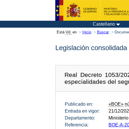
Castellano
Está
Vd.
en
Inicio
Buscar
Documen
Legislación consolidada
Real Decreto 1053/20
especialidades del segu
Publicado en:
«BOE»
n
Entrada en vigor:
21/12/20
Departamento:
Ministeri
Referencia:
BOE-A-20