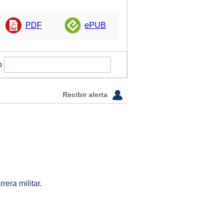
PDF
ePUB
o
Recibir alerta
era militar.