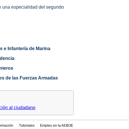
de una especialidad del segundo
 e Infantería de Marina
ndencia
enieros
nes de las Fuerzas Armadas
ción al ciudadano
formación
Tutoriales
Empleo en la AEBOE