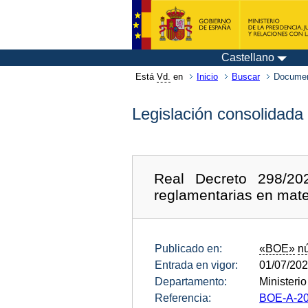
Castellano
Está
Vd.
en
Inicio
Buscar
Documen
Legislación consolidada
Real Decreto 298/20
reglamentarias en mater
Publicado en:
«BOE»
n
Entrada en vigor:
01/07/20
Departamento:
Ministeri
Referencia:
BOE-A-20