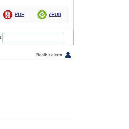
PDF
ePUB
o
Recibir alerta