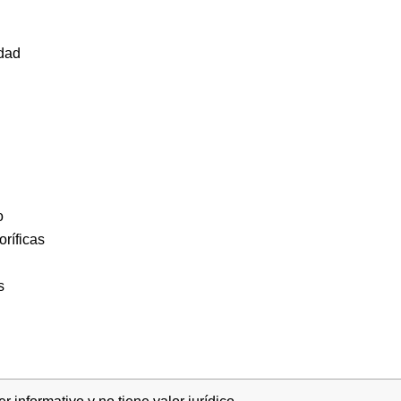
idad
o
oríficas
s