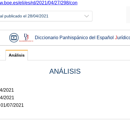
ww.boe.es/eli/es/rd/2021/04/27/298/con
ial publicado el 28/04/2021
Diccionario Panhispánico del Español
J
urídic
e
Análisis
ANÁLISIS
04/2021
04/2021
: 01/07/2021