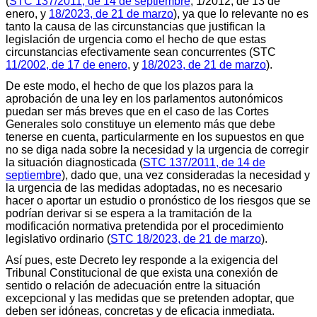
(
STC 137/2011, de 14 de septiembre
; 1/2012, de 13 de
enero, y
18/2023, de 21 de marzo
), ya que lo relevante no es
tanto la causa de las circunstancias que justifican la
legislación de urgencia como el hecho de que estas
circunstancias efectivamente sean concurrentes (STC
11/2002, de 17 de enero
, y
18/2023, de 21 de marzo
).
De este modo, el hecho de que los plazos para la
aprobación de una ley en los parlamentos autonómicos
puedan ser más breves que en el caso de las Cortes
Generales solo constituye un elemento más que debe
tenerse en cuenta, particularmente en los supuestos en que
no se diga nada sobre la necesidad y la urgencia de corregir
la situación diagnosticada (
STC 137/2011, de 14 de
septiembre
), dado que, una vez consideradas la necesidad y
la urgencia de las medidas adoptadas, no es necesario
hacer o aportar un estudio o pronóstico de los riesgos que se
podrían derivar si se espera a la tramitación de la
modificación normativa pretendida por el procedimiento
legislativo ordinario (
STC 18/2023, de 21 de marzo
).
Así pues, este Decreto ley responde a la exigencia del
Tribunal Constitucional de que exista una conexión de
sentido o relación de adecuación entre la situación
excepcional y las medidas que se pretenden adoptar, que
deben ser idóneas, concretas y de eficacia inmediata.