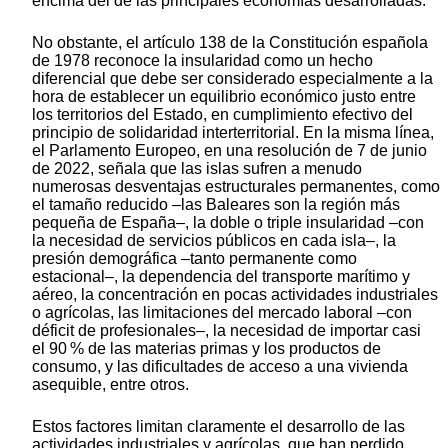
encima del de las principales economías desarrolladas.
No obstante, el artículo 138 de la Constitución española
de 1978 reconoce la insularidad como un hecho
diferencial que debe ser considerado especialmente a la
hora de establecer un equilibrio económico justo entre
los territorios del Estado, en cumplimiento efectivo del
principio de solidaridad interterritorial. En la misma línea,
el Parlamento Europeo, en una resolución de 7 de junio
de 2022, señala que las islas sufren a menudo
numerosas desventajas estructurales permanentes, como
el tamaño reducido –las Baleares son la región más
pequeña de España–, la doble o triple insularidad –con
la necesidad de servicios públicos en cada isla–, la
presión demográfica –tanto permanente como
estacional–, la dependencia del transporte marítimo y
aéreo, la concentración en pocas actividades industriales
o agrícolas, las limitaciones del mercado laboral –con
déficit de profesionales–, la necesidad de importar casi
el 90 % de las materias primas y los productos de
consumo, y las dificultades de acceso a una vivienda
asequible, entre otros.
Estos factores limitan claramente el desarrollo de las
actividades industriales y agrícolas, que han perdido