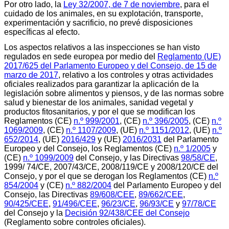
Por otro lado, la
Ley 32/2007, de 7 de noviembre
, para el
cuidado de los animales, en su explotación, transporte,
experimentación y sacrificio, no prevé disposiciones
específicas al efecto.
Los aspectos relativos a las inspecciones se han visto
regulados en sede europea por medio del
Reglamento (UE)
2017/625 del Parlamento Europeo y del Consejo, de 15 de
marzo de 2017
, relativo a los controles y otras actividades
oficiales realizados para garantizar la aplicación de la
legislación sobre alimentos y piensos, y de las normas sobre
salud y bienestar de los animales, sanidad vegetal y
productos fitosanitarios, y por el que se modifican los
Reglamentos (CE)
n.º 999/2001
, (CE)
n.º 396/2005
, (CE)
n.º
1069/2009
, (CE)
n.º 1107/2009
, (UE)
n.º 1151/2012
, (UE)
n.º
652/2014
, (UE)
2016/429
y (UE)
2016/2031
del Parlamento
Europeo y del Consejo, los Reglamentos (CE)
n.º 1/2005
y
(CE)
n.º 1099/2009
del Consejo, y las Directivas
98/58/CE
,
1999/ 74/CE, 2007/43/CE, 2008/119/CE y 2008/120/CE del
Consejo, y por el que se derogan los Reglamentos (CE)
n.º
854/2004
y (CE)
n.º 882/2004
del Parlamento Europeo y del
Consejo, las Directivas
89/608/CEE
,
89/662/CEE
,
90/425/CEE
,
91/496/CEE
,
96/23/CE
,
96/93/CE
y
97/78/CE
del Consejo y la
Decisión 92/438/CEE del Consejo
(Reglamento sobre controles oficiales).