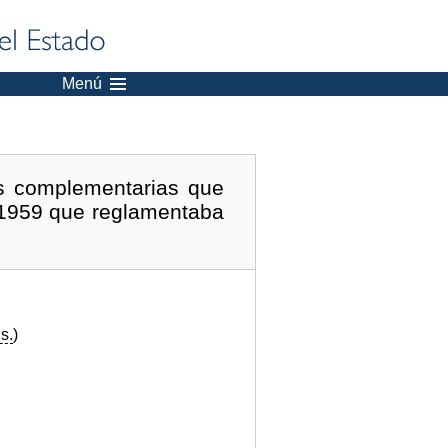
Menú
s complementarias que
e 1959 que reglamentaba
s.
)