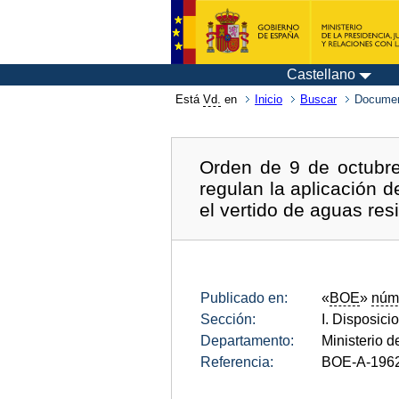
Castellano
Está
Vd.
en
Inicio
Buscar
Documen
Orden de 9 de octubr
regulan la aplicación 
el vertido de aguas res
Publicado en:
«
BOE
»
núm
Sección:
I. Disposici
Departamento:
Ministerio 
Referencia:
BOE-A-196