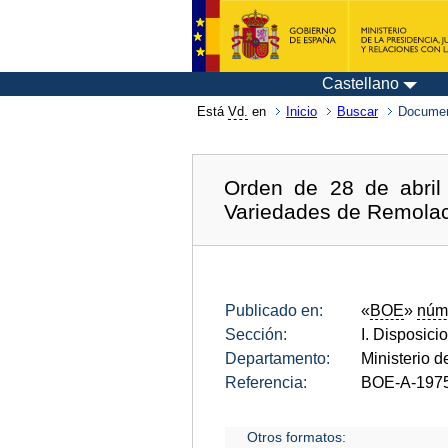
Castellano
Está
Vd.
en
Inicio
Buscar
Documen
Orden de 28 de abril
Variedades de Remola
Publicado en:
«
BOE
»
núm
Sección:
I. Disposici
Departamento:
Ministerio d
Referencia:
BOE-A-197
Otros formatos: