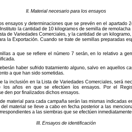
II. Material necesario para los ensayos
 los ensayos y determinaciones que se prevén en el apartado 
 Instituto la cantidad de 10 kilogramos de semilla de remolacha d
ista de Variedades Comerciales, y la cantidad de un kilogramo, 
ra la Exportación. Cuando se trate de semillas preparadas espe
emillas a que se refiere el número 7 serán, en lo relativo a 
ificada.
 deberán haber sufrido tratamiento alguno, salvo en aquellos 
ento a que han sido sometidas.
te la inclusión en la Lista de Variedades Comerciales, será nec
e los años en que se efectúen íos ensayos. Por el Regi
 den por finalizados dichos ensayos.
a de material para cada campaña serán las mismas indicadas e
 del material se lleve a cabo en fecha posterior a las mencion
rrespondientes a las siembras que se efectúen inmediatament
III. Ensayos de identificación