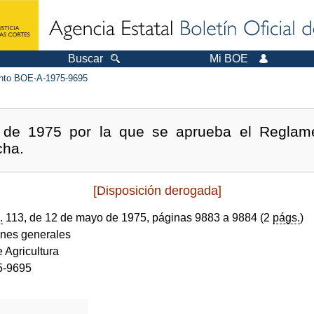
Buscar
Mi BOE
to BOE-A-1975-9695
 de 1975 por la que se aprueba el Reglame
cha.
[Disposición derogada]
.
113, de 12 de mayo de 1975, páginas 9883 a 9884 (2
págs.
)
ones generales
e Agricultura
5-9695