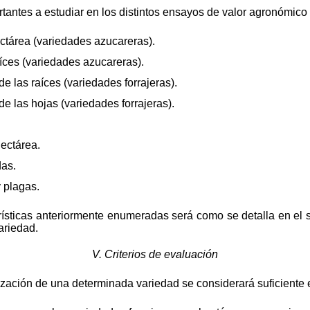
tantes a estudiar en los distintos ensayos de valor agronómico o
ctárea (variedades azucareras).
íces (variedades azucareras).
e las raíces (variedades forrajeras).
e las hojas (variedades forrajeras).
ectárea.
das.
 plagas.
rísticas anteriormente enumeradas será como se detalla en el sig
ariedad.
V. Criterios de evaluación
lización de una determinada variedad se considerará suficiente 