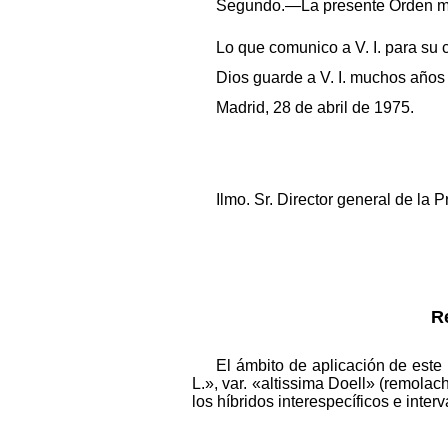
Segundo.—La presente Orden minis
Lo que comunico a V. I. para su 
Dios guarde a V. I. muchos años
Madrid, 28 de abril de 1975.
Ilmo. Sr. Director general de la 
R
El ámbito de aplicación de est
L.», var. «altissima Doell» (remola
los híbridos interespecíficos e inte