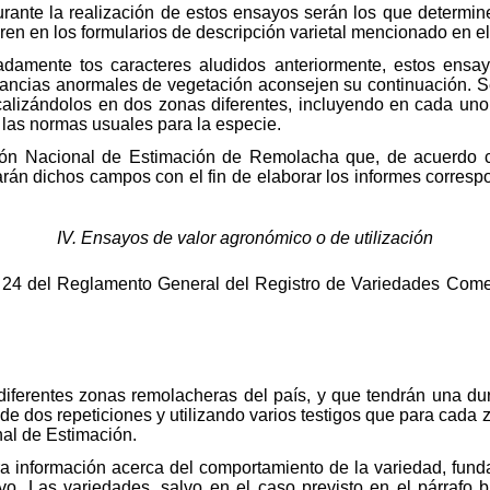
urante la realización de estos ensayos serán los que determine
uren en los formularios de descripción varietal mencionado en e
adamente tos caracteres aludidos anteriormente, estos ensa
tancias anormales de vegetación aconsejen su continuación. S
calizándolos en dos zonas diferentes, incluyendo en cada un
 las normas usuales para la especie.
ón Nacional de Estimación de Remolacha que, de acuerdo c
tarán dichos campos con el fin de elaborar los informes corresp
IV. Ensayos de valor agronómico o de utilización
 24 del Reglamento General del Registro de Variedades Comerc
diferentes zonas remolacheras del país, y que tendrán una du
de dos repeticiones y utilizando varios testigos que para cada
al de Estimación.
a información acerca del comportamiento de la variedad, fund
vo. Las variedades, salvo en el caso previsto en el párrafo