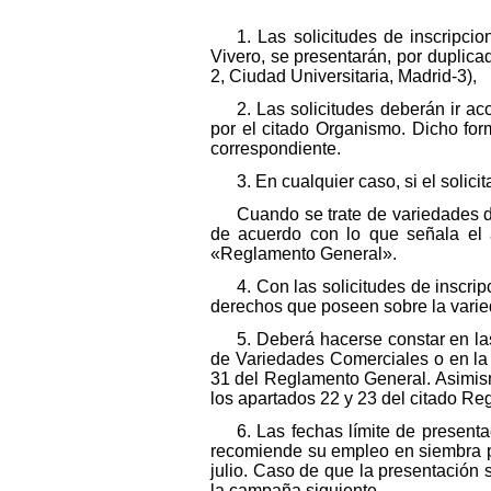
1. Las solicitudes de inscripci
Vivero, se presentarán, por duplica
2, Ciudad Universitaria, Madrid-3),
2. Las solicitudes deberán ir ac
por el citado Organismo. Dicho fo
correspondiente.
3. En cualquier caso, si el soli
Cuando se trate de variedades 
de acuerdo con lo que señala el 
«Reglamento General».
4. Con las solicitudes de inscri
derechos que poseen sobre la varie
5. Deberá hacerse constar en las 
de Variedades Comerciales o en la 
31 del Reglamento General. Asimismo
los apartados 22 y 23 del citado Re
6. Las fechas límite de present
recomiende su empleo en siembra pr
julio. Caso de que la presentación 
la campaña siguiente.