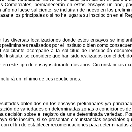
es Comerciales, permanecerán en estos ensayos un año, pas
ño no fuese suficiente, se incluirán de nuevo en los prelimin
sar a los principales o si no ha lugar a su inscripción en el Reg
n las diversas localizaciones donde estos ensayos se implant
 preliminares realizados por el Instituto o bien como consecue
 solicitante acompañe a la solicitud de inscripción docume
el Instituto, se considere que han sido realizados con el debido 
e en este tipo de ensayos durante dos años. Circunstancias e
ncluirá un mínimo de tres repeticiones.
sultados obtenidos en los ensayos preliminares y/o principal
ilización de variedades en determinadas zonas o condiciones de
 decisión sobre el registro de una determinada variedad. Por 
a sido inscrita, si se presentan circunstancias especiales qu
con el fin de establecer recomendaciones para determinadas 