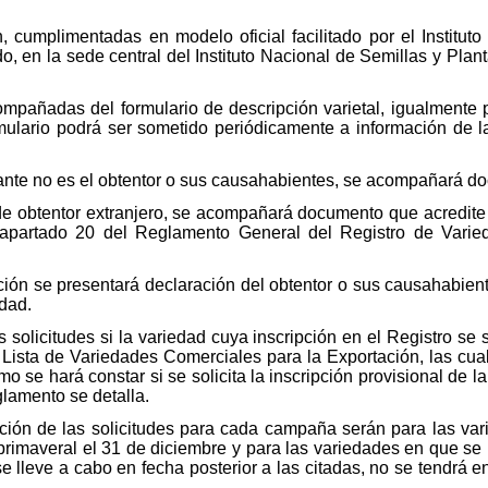
on, cumplimentadas en modelo oficial facilitado por el Institu
do, en la sede central del Instituto Nacional de Semillas y Pla
ompañadas del formulario de descripción varietal, igualmente po
rmulario podrá ser sometido periódicamente a información de 
citante no es el obtentor o sus causahabientes, se acompañará d
de obtentor extranjero, se acompañará documento que acredite
apartado 20 del Reglamento General del Registro de Varie
pción se presentará declaración del obtentor o sus causahabien
dad.
solicitudes si la variedad cuya inscripción en el Registro se so
Lista de Variedades Comerciales para la Exportación, las cua
 se hará constar si se solicita la inscripción provisional de l
glamento se detalla.
ación de las solicitudes para cada campaña serán para las var
imaveral el 31 de diciembre y para las variedades en que se
se lleve a cabo en fecha posterior a las citadas, no se tendrá 