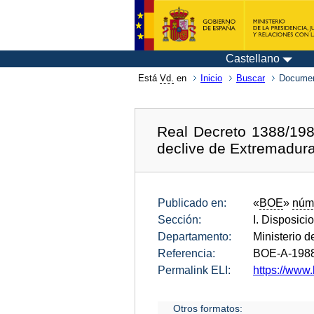
Castellano
Está
Vd.
en
Inicio
Buscar
Documen
Real Decreto 1388/1988
declive de Extremadura
Publicado en:
«
BOE
»
núm
Sección:
I. Disposici
Departamento:
Ministerio 
Referencia:
BOE-A-198
Permalink ELI:
https://www.
Otros formatos: