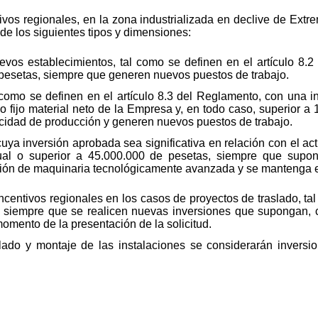
ivos regionales, en la zona industrializada en declive de Extr
de los siguientes tipos y dimensiones:
evos establecimientos, tal como se definen en el artículo 8.
pesetas, siempre que generen nuevos puestos de trabajo.
 como se definen en el artículo 8.3 del Reglamento, con una 
ivo fijo material neto de la Empresa y, en todo caso, superior 
idad de producción y generen nuevos puestos de trabajo.
ya inversión aprobada sea significativa en relación con el acti
ual o superior a 45.000.000 de pesetas, siempre que supo
ición de maquinaria tecnológicamente avanzada y se mantenga e
entivos regionales en los casos de proyectos de traslado, tal 
 siempre que se realicen nuevas inversiones que supongan, c
 momento de la presentación de la solicitud.
lado y montaje de las instalaciones se considerarán inversio