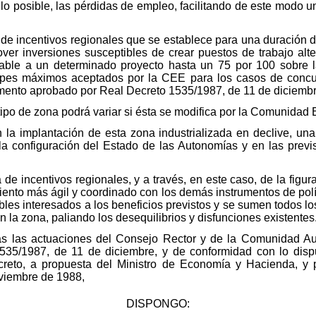
lo posible, las pérdidas de empleo, facilitando de este modo u
a de incentivos regionales que se establece para una duración
over inversiones susceptibles de crear puestos de trabajo alt
able a un determinado proyecto hasta un 75 por 100 sobre la
 topes máximos aceptados por la CEE para los casos de concu
amento aprobado por Real Decreto 1535/1987, de 11 de diciembr
l tipo de zona podrá variar si ésta se modifica por la Comunida
on la implantación de esta zona industrializada en declive, u
configuración del Estado de las Autonomías y en las previ
 de incentivos regionales, y a través, en este caso, de la figur
ento más ágil y coordinado con los demás instrumentos de polí
sibles interesados a los beneficios previstos y se sumen todos 
n la zona, paliando los desequilibrios y disfunciones existentes
das las actuaciones del Consejo Rector y de la Comunidad Aut
535/1987, de 11 de diciembre, y de conformidad con lo disp
creto, a propuesta del Ministro de Economía y Hacienda, y 
oviembre de 1988,
DISPONGO: