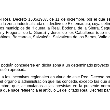
el Real Decreto 1535/1987, de 11 de diciembre, por el que 
ea la zona industrializada en declive de Extremadura, cuya del
 los municipios de Higuera la Real, Bodonal de la Sierra, Segu
 Fregenal de la Sierra) y Jerez de los Caballeros (que inc
hinos, Barcarrota, Salvaleón, Salvatierra de los Barros, Valle
ue podrán concederse en dicha zona a un determinado proyecto
ersión aprobada.
a los incentivos regionales en virtud de este Real Decreto pod
 el órgano o administración que las conceda, excepto las que s
mbre, que, acumuladas a las previstas en la presente norma
 que hace referencia el artículo 14 del citado Real Decreto para