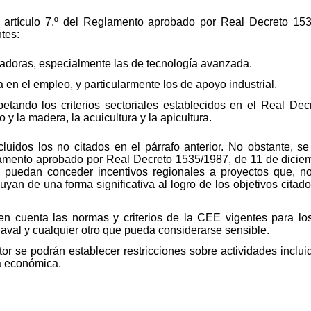
el artículo 7.º del Reglamento aprobado por Real Decreto 15
tes:
rmadoras, especialmente las de tecnología avanzada.
 en el empleo, y particularmente los de apoyo industrial.
spetando los criterios sectoriales establecidos en el Real De
 y la madera, la acuicultura y la apicultura.
luidos los no citados en el párrafo anterior. No obstante, s
glamento aprobado por Real Decreto 1535/1987, de 11 de dicie
, puedan conceder incentivos regionales a proyectos que, no
an de una forma significativa al logro de los objetivos citados
 cuenta las normas y criterios de la CEE vigentes para los s
 naval y cualquier otro que pueda considerarse sensible.
or se podrán establecer restricciones sobre actividades inclu
ca económica.