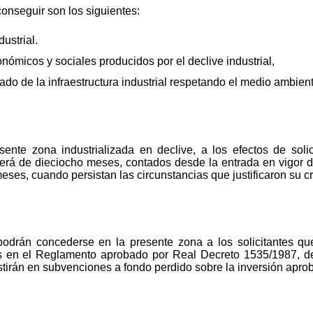
onseguir son los siguientes:
dustrial.
onómicos y sociales producidos por el declive industrial,
ado de la infraestructura industrial respetando el medio ambient
sente zona industrializada en declive, a los efectos de soli
erá de dieciocho meses, contados desde la entrada en vigor d
ses, cuando persistan las circunstancias que justificaron su c
podrán concederse en la presente zona a los solicitantes que
os en el Reglamento aprobado por Real Decreto 1535/1987, de
stirán en subvenciones a fondo perdido sobre la inversión apro